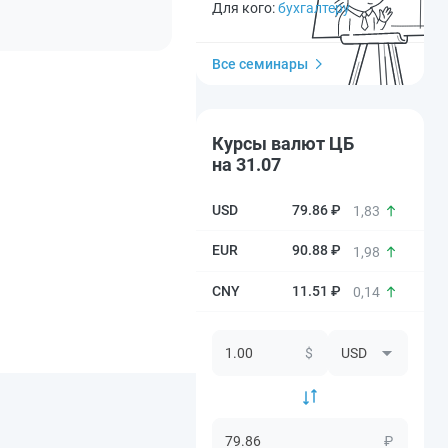
Для кого:
бухгалтеру
Все семинары
Курсы валют ЦБ
на 31.07
79.86 ₽
1,83
90.88 ₽
1,98
11.51 ₽
0,14
$
₽