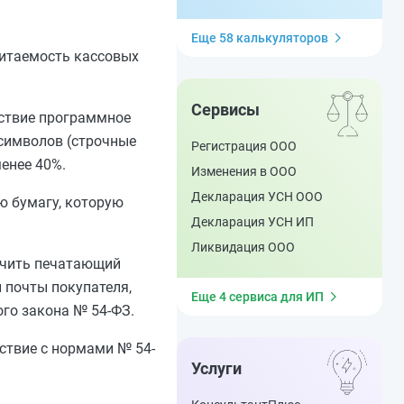
Еще 58 калькуляторов
читаемость кассовых
Сервисы
ствие программное
символов (строчные
Регистрация ООО
енее 40%.
Изменения в ООО
Декларация УСН ООО
ю бумагу, которую
Декларация УСН ИП
Ликвидация ООО
лючить печатающий
й почты покупателя,
Еще 4 сервиса для ИП
го закона № 54-ФЗ.
ствие с нормами № 54-
Услуги