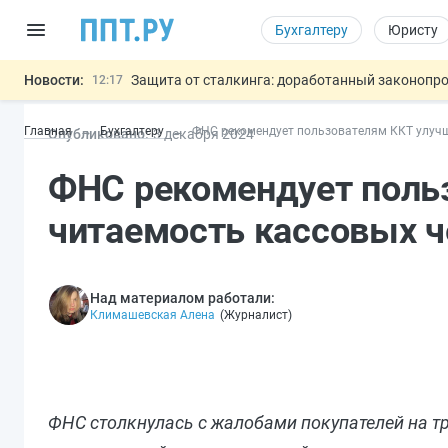
Бухгалтеру
Юристу
Новости:
Защита от сталкинга: доработанный законопр
12:17
Минпромторг предлагает новые формы сертифи
11:23
Главная
Бухгалтеру
ФНС рекомендует пользователям ККТ улучш
Опубликовано:
3 дек
абря
2024
Риск атак БПЛА можно учитывать при оценке
10:09
6 августа: важные документы, вступающие в
00:01
ФНС рекомендует поль
Подписан закон об упрощении госза
05.08
Важно
читаемость кассовых ч
Над материалом работали:
Климашевская Алена
(
Журналист
)
ФНС столкнулась с жалобами покупателей на 