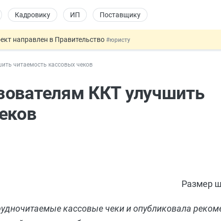
Кадровику
ИП
Поставщику
оект направлен в Правительство
#юристу
ката и декларации о соответствии
#юристу
ить читаемость кассовых чеков
 профрисков
#кадровику
 силу сегодня
#юристу
зователям ККТ улучшить
купок по 44-ФЗ
#заказчику
еков
Размер ш
трудночитаемые кассовые чеки и опубликовала реком