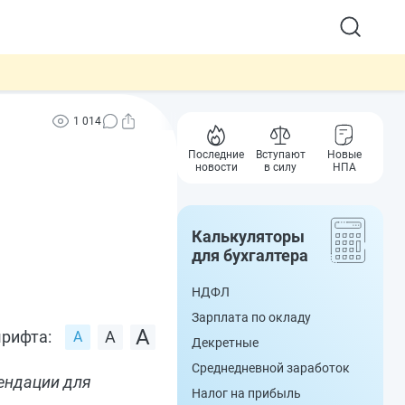
1 014
Последние
Вступают
Новые
новости
в силу
НПА
Калькуляторы
для бухгалтера
НДФЛ
Зарплата по окладу
рифта:
Декретные
Среднедневной заработок
ендации для
Налог на прибыль