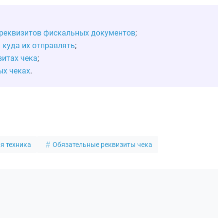
 реквизитов фискальных документов
;
и куда их отправлять
;
зитах чека
;
ых чеках
.
я техника
Обязательные реквизиты чека