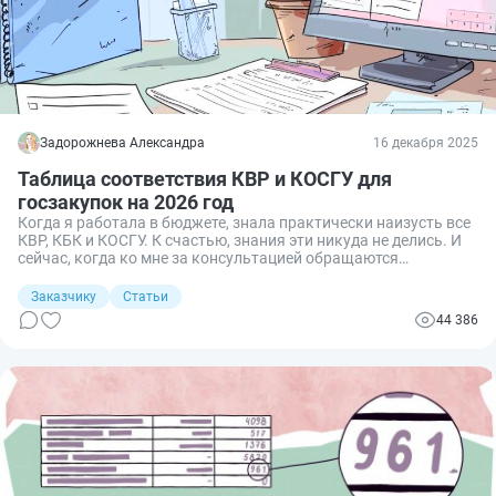
Задорожнева Александра
16 декабря 2025
Таблица соответствия КВР и КОСГУ для
госзакупок на 2026 год
Когда я работала в бюджете, знала практически наизусть все
КВР, КБК и КОСГУ. К счастью, знания эти никуда не делись. И
сейчас, когда ко мне за консультацией обращаются
предприниматели, я подробно рассказываю им про систему
бюджетных кодов и их связь с госзакупками.
Заказчику
Статьи
Проанализировав самые частые запросы, решила создать
44 386
рабочую памятку по КВР и КОСГУ в закупках для
заказчиков и поставщиков.