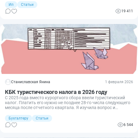
довольно простая: надо задекларировать свои доходы и
Ип
Статьи
подтвердить расходы. Но нужно внимательно заполнять
19 411
первый раздел отчета: ведь если ошибиться в КБК, то
налоговая может отказать в возврате денег.
Станиславская Янина
1 февраля 2026
КБК туристического налога в 2026 году
С 2025 года вместо курортного сбора ввели туристический
налог. Платить его нужно не позднее 28-го числа следующего
месяца после отчетного квартала. Я изучила вопрос и
рассказываю, как и куда перечислять налог. А также
подготовила образец платежного поручения.
Бухгалтеру
Статьи
6 544