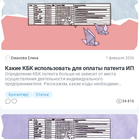
Еманова Елена
1 февраля 2026
Какие КБК использовать для оплаты патента ИП
Определение КБК патента больше не зависит от места
осуществления деятельности индивидуального
предпринимателя. Расскажем, какие коды необходимо
применять при оплате патента, как заполнить платежное
поручение на оплату и что делать, если допущена ошибка.
Бухгалтеру
Статьи
34 816