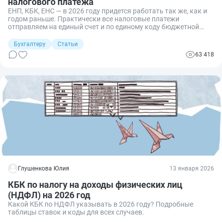
налогового платежа
ЕНП, КБК, ЕНС — в 2026 году придется работать так же, как и
годом раньше. Практически все налоговые платежи
отправляем на единый счет и по единому коду бюджетной
классификации. А налоговики распределят поступления по
информации из деклараций, расчетов и уведомлений.
Бухгалтеру
Статьи
Рассказываем, какие коды использовать при оплате налогов
63 418
и взносов.
Глушенкова Юлия
13 января 2026
КБК по налогу на доходы физических лиц
(НДФЛ) на 2026 год
Какой КБК по НДФЛ указывать в 2026 году? Подробные
таблицы ставок и коды для всех случаев.