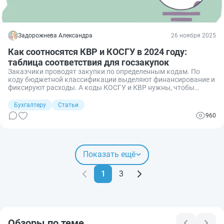
Задорожнева Александра
26 ноября 2025
Как соотносятся КВР и КОСГУ в 2024 году:
таблица соответствия для госзакупок
Заказчики проводят закупки по определенным кодам. По
коду бюджетной классификации выделяют финансирование и
фиксируют расходы. А коды КОСГУ и КВР нужны, чтобы
определить назначение платежа по контракту и отразить
операцию в бухучете в 2024 году.
Бухгалтеру
Статьи
960
Показать ещё
1
3
Обзоры по теме