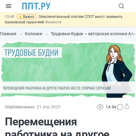
13:48
Важно
Обеспечительный платёж СПОТ могут заменить
банковской гарантией
#новости
12:17
Защита от сталкинга: доработанный законопроект направлен в
Правительство
#новости
Главная
Колонки
Трудовые будни — авторская колонка Ал
11:23
Минпромторг предлагает новые формы сертификата и
декларации о соответствии
#новости
10:09
Риск атак БПЛА можно учитывать при оценке профрисков
#новости
14:21
На оплату эвакуации автомобиля предложили давать скидку
#новости
Опубликовано:
21 апр
2025
14.9к
Перемещения
работника на другое