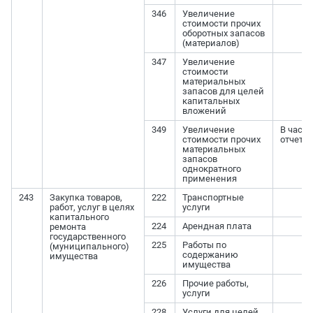
346
Увеличение
стоимости прочих
оборотных запасов
(материалов)
347
Увеличение
стоимости
материальных
запасов для целей
капитальных
вложений
349
Увеличение
В части
стоимости прочих
отчетн
материальных
запасов
однократного
применения
243
Закупка товаров,
222
Транспортные
работ, услуг в целях
услуги
капитального
224
Арендная плата
ремонта
государственного
225
Работы по
(муниципального)
содержанию
имущества
имущества
226
Прочие работы,
услуги
228
Услуги для целей