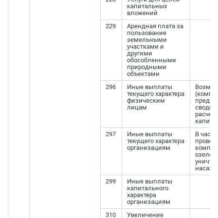
капитальных
вложений
229
Арендная плата за
пользование
земельными
участками и
другими
обособленными
природными
объектами
296
Иные выплаты
Возме
текущего характера
(компе
физическим
предус
лицам
сводн
расчет
капита
297
Иные выплаты
В части
текущего характера
провед
организациям
компен
озелен
уничто
насажд
299
Иные выплаты
капитального
характера
организациям
310
Увеличение