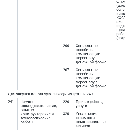
служеб
(должн
обязан
исполь
КОСГУ,
эконом
содер
произв
работн
(сотру
266
Социальные
пособия и
компенсации
персоналу в
денежной форме
267
Социальные
пособия и
компенсации
персоналу в
денежной форме
Для закупок используются коды из группы 240
241
Научно-
226
Прочие работы,
исследовательские,
услуги
опытно-
320
Увеличение
конструкторские и
стоимости
технологические
нематериальных
работы
активов