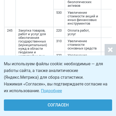
биологических
активов
530
Увеличение
стоимости акций и
иных финансовых
инструментов
245
Закупка товаров,
220
Оплата работ,
работ и услуг для
услуг
обеспечения
310
Увеличение
государственных
стоимости
(муниципальных)
основных средств
нужд в области
геодезии и
320
Увеличение
картографии вне
стоимости
рамок
нематериальных
государственного
Мы используем файлы cookie: необходимые — для
активов
оборонного заказа
работы сайта, а также аналитические
346
Увеличение
стоимости прочих
(Яндекс.Метрика) для сбора статистики.
оборотных запасов
Нажимая «Согласен», вы подтверждаете согласие на
(материалов)
их использование.
Подробнее
246
Закупка товаров,
221
Услуги связи
работ, услуг в целях
224
Арендная плата за
создания, развития,
пользование
эксплуатации и
СОГЛАСЕН
имуществом (за
вывода из
исключением
эксплуатации
земельных
государственных