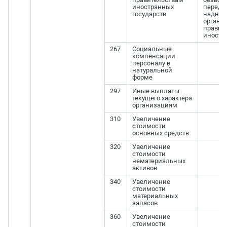
иностранных
переда
государств
надна
органи
правит
иностр
267
Социальные
компенсации
персоналу в
натуральной
форме
297
Иные выплаты
текущего характера
организациям
310
Увеличение
стоимости
основных средств
320
Увеличение
стоимости
нематериальных
активов
340
Увеличение
стоимости
материальных
запасов
360
Увеличение
стоимости