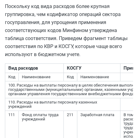
Поскольку код вида расходов более крупная
группировка, чем кодификатор операций сектора
госуправления, для упрощения применения
соответствующих кодов Минфином утверждена
таблица соответствия. Приведем фрагмент таблицы
соответствия по КВР и КОСГУ, которые чаще всего
используют в бюджетном учете.
Вид расходов
КОСГУ
Приме
Код
Наименование
Код
Наименование
100. Расходы на выплаты персоналу в целях обеспечения выполне
государственными (муниципальными) органами, казенными учре
органами управления государственными внебюджетными фондам
110. Расходы на выплаты персоналу казенных
учреждений
111
Фонд оплаты труда
211
Заработная плата
В том ч
учреждений
расходо
труда 
трудоу
учрежд
исполн