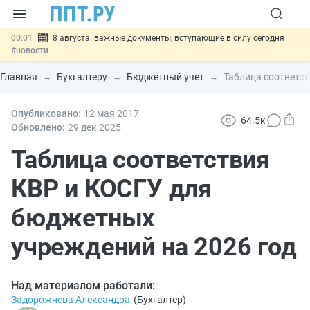
00:01
8 августа: важные документы, вступающие в силу сегодня
#новости
07.08
Подписан закон о блокировке продажи опасных товаров через
«Честный знак»
#новости
Главная
Бухгалтеру
Бюджетный учет
Таблица соответст
07.08
Дистанционную работу беременных пропишут в ТК РФ
#новости
07.08
Опубликовано:
Госпошлину за устранение ошибок в документах предлагают
12 мая 2017
64.5к
отменить
#новости
Обновлено:
29 дек
2025
07.08
Важно
Разработают единые критерии трудовых и ГПХ-
отношений
Таблица соответствия
#новости
КВР и КОСГУ для
бюджетных
учреждений на 2026 год
Над материалом работали:
Задорожнева Александра
(
Бухгалтер
)