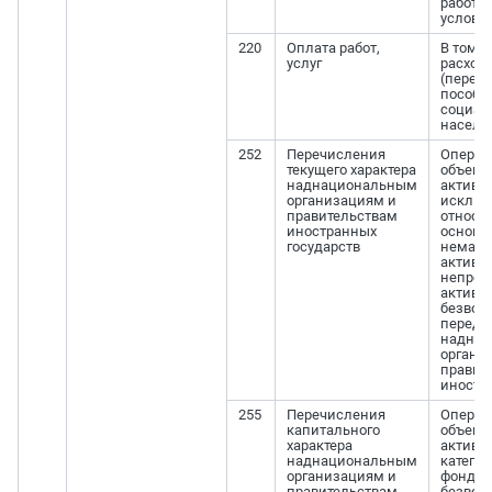
работа
услови
220
Оплата работ,
В том ч
услуг
расходо
(перес
пособи
социал
насел
252
Перечисления
Операц
текущего характера
объект
наднациональным
активов
организациям и
исклю
правительствам
относя
иностранных
основн
государств
немате
активов
непрои
активов
безвоз
переда
надна
органи
правит
иностр
255
Перечисления
Операц
капитального
объект
характера
активов
наднациональным
катего
организациям и
фондов,
правительствам
безвоз