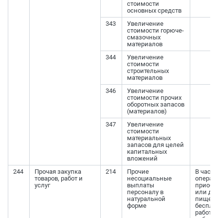
стоимости
основных средств
343
Увеличение
стоимости горюче-
смазочных
материалов
344
Увеличение
стоимости
строительных
материалов
346
Увеличение
стоимости прочих
оборотных запасов
(материалов)
347
Увеличение
стоимости
материальных
запасов для целей
капитальных
вложений
244
Прочая закупка
214
Прочие
В част
товаров, работ и
несоциальные
операц
услуг
выплаты
приобр
персоналу в
или др
натуральной
пищевы
форме
беспла
работн