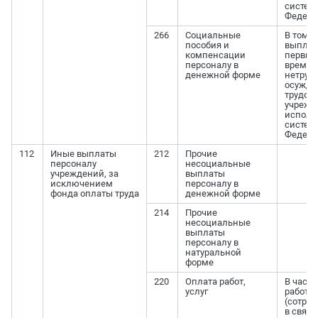
систем
Федера
266
Социальные
В том ч
пособия и
выплат
компенсации
первые
персоналу в
времен
денежной форме
нетруд
осужде
трудоу
учрежд
исполн
систем
Федера
112
Иные выплаты
212
Прочие
персоналу
несоциальные
учреждений, за
выплаты
исключением
персоналу в
фонда оплаты труда
денежной форме
214
Прочие
несоциальные
выплаты
персоналу в
натуральной
форме
220
Оплата работ,
В част
услуг
работн
(сотру
в связ