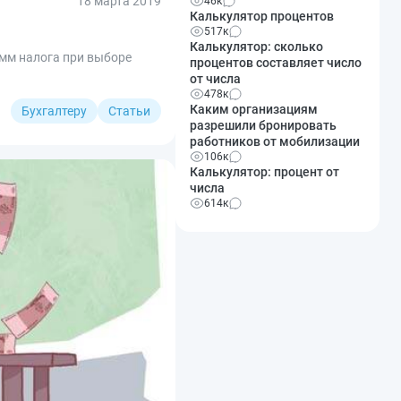
18 марта 2019
46к
Калькулятор процентов
517к
Калькулятор: сколько
умм налога при выборе
процентов составляет число
от числа
478к
Каким организациям
Бухгалтеру
Статьи
разрешили бронировать
работников от мобилизации
106к
Калькулятор: процент от
числа
614к