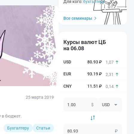
Для кого:
бухгалтеру
Все семинары
Курсы валют ЦБ
на 06.08
80.93 ₽
1,07
93.19 ₽
2,31
11.51 ₽
0,14
25 марта 2019
$
у в бюджет.
Бухгалтеру
Статьи
₽