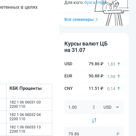
Для кого:
бухгалтеру
етенных в целях
Все семинары
Курсы валют ЦБ
на 31.07
79.86 ₽
1,83
90.88 ₽
1,98
КБК Проценты
11.51 ₽
0,14
182 1 06 06031 03
2200 110
$
182 1 06 06032 04
2200 110
182 1 06 06033 13
2200 110
₽