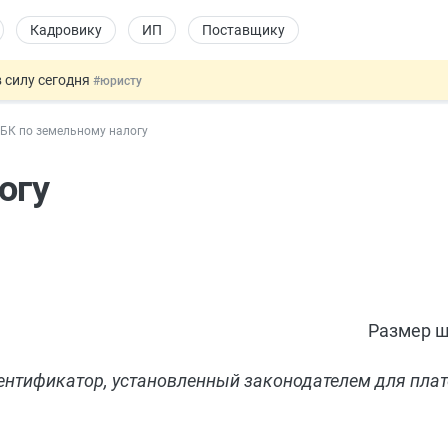
Кадровику
ИП
Поставщику
 силу сегодня
#юристу
долгосрочных сбережений
#бухгалтеру
БК по земельному налогу
НЖ и гражданство: закон подписан
#физлицу
 на электронные кошельки
#бухгалтеру
огу
купок по 44-ФЗ
#заказчику
Размер ш
дентификатор, установленный законодателем для пла