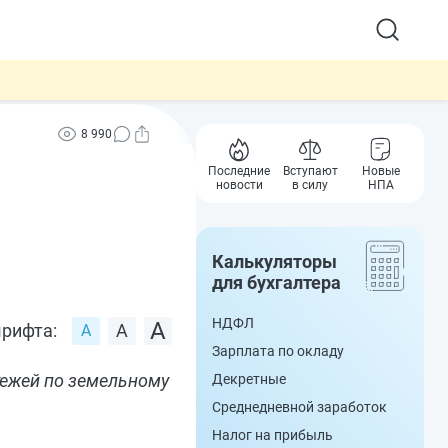
8 990
Последние
Вступают
Новые
новости
в силу
НПА
Калькуляторы
для бухгалтера
НДФЛ
рифта:
Зарплата по окладу
тежей по земельному
Декретные
Среднедневной заработок
Налог на прибыль