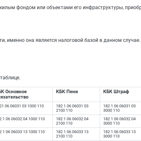
 жилым фондом или объектами его инфраструктуры, приобр
и, именно она является налоговой базой в данном случае.
 таблице.
БК Основное
КБК Пени
КБК Штраф
бязательство
21 06 06031 03 1000 110
182 1 06 06031 03
182 1 06 06031 03
2100 110
3000 110
2 1 06 06032 04 1000 110
182 1 06 06032 04
182 1 06 06032 04
2100 110
3000 110
2 1 06 06033 13 1000 110
182 1 06 06033 13
182 1 06 06033 13
2100 110
3000 110