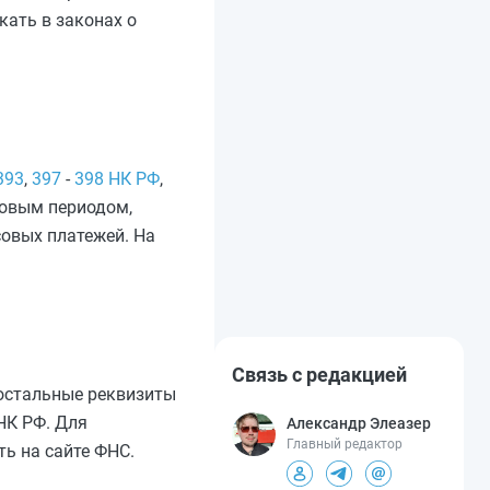
кать в законах о
393
,
397
-
398 НК РФ
,
говым периодом,
совых платежей. На
Связь с редакцией
 остальные реквизиты
НК РФ. Для
Александр Элеазер
Главный редактор
ь на сайте ФНС.