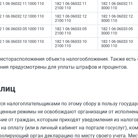
2 1 06 06032 11 1000 110
182 1 06 06032 11
182 1 06 06032 11
2100 110
3000 110
2 1 06 06032 12 1000 110
182 1 06 06032 12
182 1 06 06032 12
2100 110
3000 110
2 1 06 06033 05 1000 110
182 1 06 06033 05
182 1 06 06033 05
2100 110
3000 110
2 1 06 06033 10 1000 110
182 1 06 06033 10
182 1 06 06033 10
2100 110
3000 110
 месторасположения объекта налогообложения. Также есть
ения предусмотрены для уплаты штрафов и процентов.
 лиц
ся налогоплательщиками по этому сбору в пользу государ
ощенные режимы не освобождают организации от исполнени
ичие от граждан, которым приходят уведомления из налого
а оплату (или в личный кабинет на портале госуслуг), ко
тролирующий орган декларацию по месту своего учета. Ме