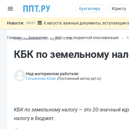
Бухгалтеру
Юристу
Новости:
6 августа: важные документы, вступающие в
00:01
Обновили сообщения НПФ о договорах НПО и 
05.08
Главная
Бухгалтеру
КБК — код бюджетной классификации
К
Опубликовано:
25 мар
та
2019
Мигрантам с судимостью запретят получать В
05.08
Систему страхования вкладов распространили
05.08
КБК по земельному нал
Подписан закон об упрощении госза
05.08
Важно
Над материалом работали:
Глушенкова Юлия
(
Постоянный автор ppt.ru
)
КБК по земельному налогу — это 20-значный и
налогу в бюджет.