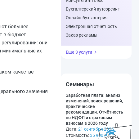
КонсультантПлюс
Бухгалтерский аутсорсинг
Онлайн-бухгалтерия
меют большее
Электронная отчетность
ют в бюджет
Заказ рекламы
 регулировании: они
и минимальные их
Еще 3 услуги
таком качестве
Семинары
дерального значения
Заработная плата: анализ
изменений, поиск решений,
практические
рекомендации. Отчётность
по НДФЛ и страховым
взносам в 2026 году
Дата:
21 сентября 2026
Стоимость:
35 900
₽