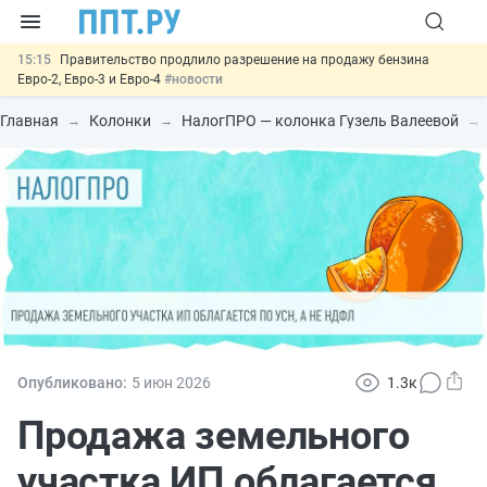
15:15
Правительство продлило разрешение на продажу бензина
Евро-2, Евро-3 и Евро-4
#новости
14:21
На оплату эвакуации автомобиля предложили давать скидку
#новости
Главная
Колонки
НалогПРО — колонка Гузель Валеевой
13:48
Важно
Обеспечительный платёж СПОТ могут заменить
банковской гарантией
#новости
12:17
Защита от сталкинга: доработанный законопроект направлен в
Правительство
#новости
15:51
МВД запускает автоматическое аннулирование патента
иностранцев за неуплату НДФЛ
#новости
Опубликовано:
5 июн
2026
1.3к
Продажа земельного
участка ИП облагается