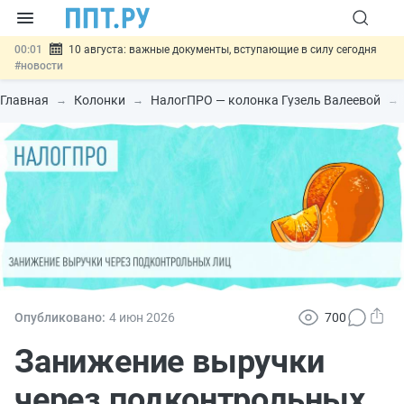
00:01
10 августа: важные документы, вступающие в силу сегодня
#новости
07.08
Подписан закон о блокировке продажи опасных товаров через
«Честный знак»
#новости
Главная
Колонки
НалогПРО — колонка Гузель Валеевой
07.08
Дистанционную работу беременных пропишут в ТК РФ
#новости
07.08
Госпошлину за устранение ошибок в документах предлагают
отменить
#новости
07.08
Важно
Разработают единые критерии трудовых и ГПХ-
отношений
#новости
Опубликовано:
4 июн
2026
700
Занижение выручки
через подконтрольных