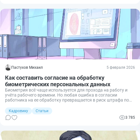
Пастухов Михаил
5 февраля 2026
Как составить согласие на обработку
биометрических персональных данных
Биометрия всё чаще используется для прохода на работу и
учёта рабочего времени. Но любая ошибка в согласии
работника на ее обработку превращается в риск штрафа по
152-ФЗ. Разбираем, какие формулировки включить в
документ и как учесть биометрию в общем согласии на
Кадровику
Статьи
персональные данные.
3 785