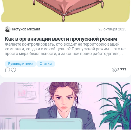
Пастухов Михаил
28 октября 2025
Как в организации ввести пропускной режим
Желаете контролировать, кто входит на территорию вашей
компании, когда и с какой целью? Пропускной режим — это не
просто мера безопасности, а законное право работодателя,
закреплённое в трудовом законодательстве. Но его введение
заключается не только в установлении турникета и найме
Руководителю
Статьи
охранника. Без грамотного оформления необходимых
2 777
документов вы рискуете не только нарушить ТК РФ, но и
столкнуться с жалобами работников, проверками
Роскомнадзора или даже судебными исками. Разберёмся, как
внедрить пропускной режим так, чтобы он работал на
безопасность бизнеса, а не против него.