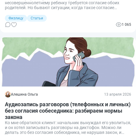
несовершеннолетнему ребенку требуется согласие обоих
родителей. Но бывают ситуации, когда такое согласие
получить невозможно: например, если отец фактически не
проживает с семьей и о его местонахождении ничего не
Физлицу
Статьи
известно. Расскажу, как поменять фамилию
1 065
несовершеннолетнему без согласия родителя, а в каких
случаях потребуется мнение органов опеки.
Алешина Ольга
13 апреля 2026
Аудиозапись разговоров (телефонных и личных)
без согласия собеседника: разбираем нормы
закона
Ко мне обратился клиент: начальник вынуждал его уволиться,
и он хотел записывать разговоры на диктофон. Можно ли
делать это без согласия собеседника, не нарушая закон, и