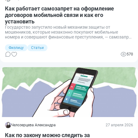
Как работает самозапрет на оформление
договоров мобильной связи и как его
установить
Государство запустило новый механизм защиты от
мошенников, которые незаконно покупают мобильные
номера и совершают финансовые преступления, — самозапрет
на заключение новых договоров мобильной связи.
Рассказываю, как его установить, кто это может сделать и
Физлицу
Статьи
какие ограничения появляются в связи с ним.
570
Челозерцева Александра
27 апреля 2026
Как по закону можно следить за