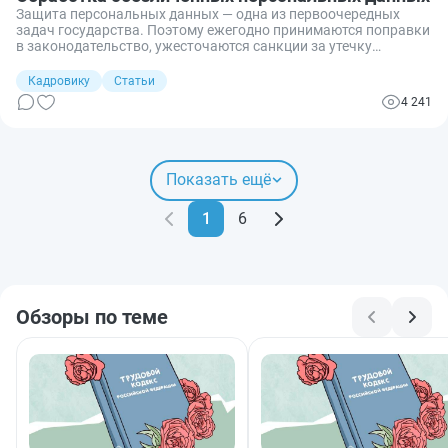
Защита персональных данных — одна из первоочередных
задач государства. Поэтому ежегодно принимаются поправки
в законодательство, ужесточаются санкции за утечку
сведений, внедряются новые способы защиты. Но иногда
ценные сведения всё же оказываются в руках мошенников.
Кадровику
Статьи
Сегодня узнаем, как защитить личные данные путем
4 241
обезличивания, разберемся, как это правильно сделать и как
обрабатывать полученные данные.
Показать ещё
1
6
Обзоры по теме