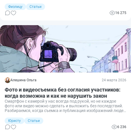
поможет ли запись в суде? Разберём, когда допустимо
фиксировать личные и телефонные беседы, переговоры на
Физлицу
Статьи
работе и разговоры с полицией, ГИБДД и налоговой — и в
16 275
каких случаях такую запись примут как доказательство.
Алешина Ольга
24 марта 2026
Фото и видеосъемка без согласия участников:
когда возможна и как не нарушить закон
Смартфон с камерой у нас всегда под рукой, но не каждое
фото или видео можно сделать и выложить без последствий.
Разбираемся, когда съемка и публикация изображений людей
допустимы без согласия, а в каких случаях можно нарваться
на претензии и суд.
Юристу
Статьи
6 236