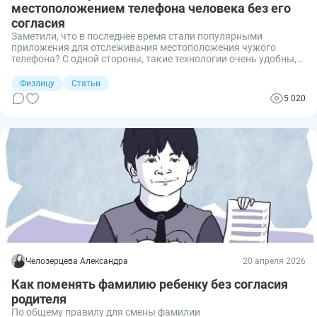
местоположением телефона человека без его
согласия
Заметили, что в последнее время стали популярными
приложения для отслеживания местоположения чужого
телефона? С одной стороны, такие технологии очень удобны,
чтобы знать, где находится ребенок или пожилой
родственник. Но с другой — как быть, если отслеживаемый не
Физлицу
Статьи
желает раскрывать свое расположение? Разобралась с
5 020
вопросами правового регулирования и расскажу, можно ли
следить за местоположением телефона человека без его
согласия.
Челозерцева Александра
20 апреля 2026
Как поменять фамилию ребенку без согласия
родителя
По общему правилу для смены фамилии