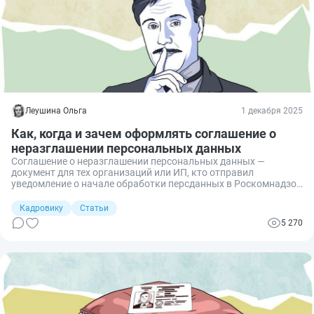
Леушина Ольга
1 декабря 2025
Как, когда и зачем оформлять соглашение о
неразглашении персональных данных
Соглашение о неразглашении персональных данных —
документ для тех организаций или ИП, кто отправил
уведомление о начале обработки персданных в Роскомнадзор
и объявил себя оператором. Сегодня я расскажу, с кем
необходимо заключить такое соглашение и как его правильно
Кадровику
Статьи
составить, чтобы ничего не нарушить.
5 270