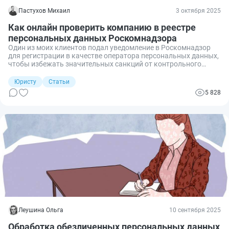
Пастухов Михаил
3 октября 2025
Как онлайн проверить компанию в реестре
персональных данных Роскомнадзора
Один из моих клиентов подал уведомление в Роскомнадзор
для регистрации в качестве оператора персональных данных,
чтобы избежать значительных санкций от контрольного
ведомства. К сожалению, он не знал, как проверить
результаты такого уведомления. Но такая ситуация
Юристу
Статьи
достаточно легко разрешается. Необходимо проверить
5 828
организацию с помощью специального реестра от РКН.
Рассказываю подробно, как осуществить проверку онлайн в
реестре персональных данных Роскомнадзора.
Леушина Ольга
10 сентября 2025
Обработка обезличенных персональных данных