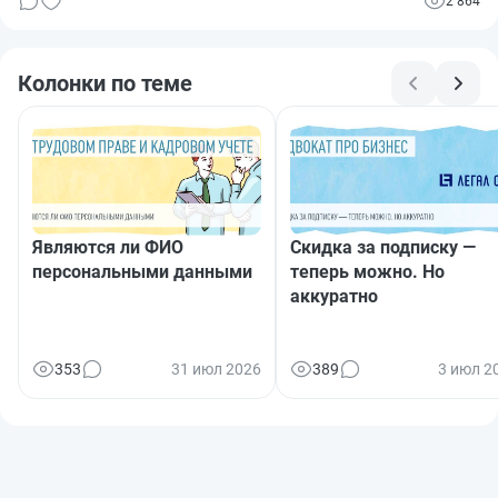
2 864
Колонки по теме
Являются ли ФИО
Скидка за подписку —
персональными данными
теперь можно. Но
аккуратно
353
31 июл 2026
389
3 июл 2