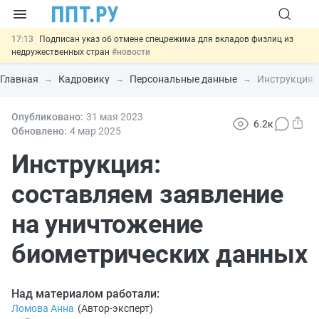
17:13
Подписан указ об отмене спецрежима для вкладов физлиц из
недружественных стран
#новости
16:30
Возврат денег за риелторские услуги при недействительных
сделках: инициатива
#новости
Главная
Кадровику
Персональные данные
Инструкция:
15:51
МВД запускает автоматическое аннулирование патента
иностранцев за неуплату НДФЛ
#новости
15:15
Опубликовано:
Правительство продлило разрешение на продажу бензина
31 мая 2023
6.2к
Евро-2, Евро-3 и Евро-4
#новости
Обновлено:
4 мар
2025
13:48
Важно
Обеспечительный платёж СПОТ могут заменить
банковской гарантией
Инструкция:
#новости
составляем заявление
на уничтожение
биометрических данных
Над материалом работали:
Ломова Анна
(
Автор-эксперт
)