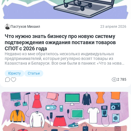
Пастухов Михаил
23 апреля 2026
Что нужно знать бизнесу про новую систему
подтверждения ожидания поставки товаров
СПОТ с 2026 года
Недавно ко мне обратилось несколько индивидуальных
предпринимателей, которые регулярно возят товары из
Казахстана и Беларуси. Все они были в панике: «Что за новая
система СПОТ? Какие-то QR-коды, обеспечительные платежи.
Нас не выгонят с рынка?» Пришлось погрузиться в закон №
Юристу
Статьи
101-ФЗ, разобрать порядок действий и успокоить клиентов.
2 785
Делюсь выжимкой, чтобы вы тоже знали, как работать с
новой системой.