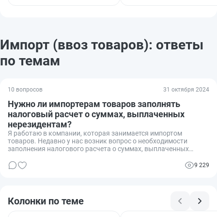
Импорт (ввоз товаров): ответы
по темам
10 вопросов
31 октября 2024
Нужно ли импортерам товаров заполнять
налоговый расчет о суммах, выплаченных
нерезидентам?
Я работаю в компании, которая занимается импортом
товаров. Недавно у нас возник вопрос о необходимости
заполнения налогового расчета о суммах, выплаченных
нерезидентам. Мы хотели бы уточнить, обязаны ли мы, как
импортеры, заполнять этот документ, и если да, то какие
9 229
конкретно разделы и за какой период? Этот вопрос стал
особенно актуальным в свете последних изменений в
налоговом законодательстве.
Колонки по теме