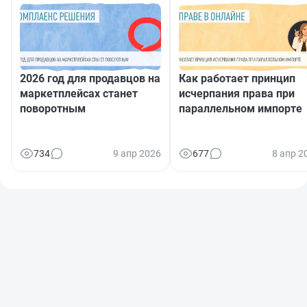
2026 год для продавцов на
Как работает принцип
маркетплейсах станет
исчерпания права при
поворотным
параллельном импорте
734
9 апр 2026
677
8 апр 2