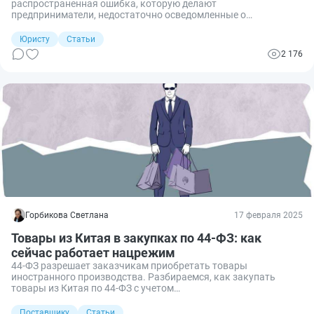
распространенная ошибка, которую делают
предприниматели, недостаточно осведомленные о
законодательстве. Одни действуют из экономических
соображений, другие — из-за незнания правил определения
Юристу
Статьи
стоимости товара. Но результат всегда одинаков:
2 176
таможенные органы выявляют нарушение, осуществляют
корректировку платежей и привлекают к ответственности.
Понимание того, что именно считается занижением, какими
способами ФТС его выявляет и какие санкции предусмотрены
законодательством, критически важно для любого
импортера. Рассказываю подробно о механизме выявления
нарушений и способах защиты своих прав перед
таможенными органами.
Горбикова Светлана
17 февраля 2025
Товары из Китая в закупках по 44-ФЗ: как
сейчас работает нацрежим
44-ФЗ разрешает заказчикам приобретать товары
иностранного производства. Разбираемся, как закупать
товары из Китая по 44-ФЗ с учетом
особенностей национального режима и применяются ли
для них преференции.
Поставщику
Статьи