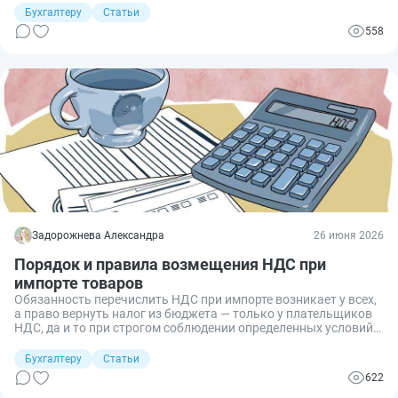
реквизиты, коды, сроки и случаи, когда вообще платить не
Бухгалтеру
Статьи
нужно.
558
Задорожнева Александра
26 июня 2026
Порядок и правила возмещения НДС при
импорте товаров
Обязанность перечислить НДС при импорте возникает у всех,
а право вернуть налог из бюджета — только у плательщиков
НДС, да и то при строгом соблюдении определенных условий.
Ошибка в квалификации операции, нехватка одного
документа или неверный срок подачи декларации
Бухгалтеру
Статьи
превращают законный вычет в безвозвратную статью
622
расходов. Расскажу, как импортерам возместить НДС при