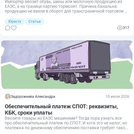
Импортер ввозит обувь, шины или молочную продукцию из
ЕАЭС, а на границе партию тормозят. Причина банальна:
продукцию не ввели в оборот для трансграничной торговли по
системе «Честный знак». В результате товар блокируют, коды
аннулируют, бизнес несет убытки. Расскажу, как законно
Юристу
Статьи
ввести маркированную продукцию в оборот при импорте из
317
ЕАЭС.
Задорожнева Александра
10 июля 2026
Обеспечительный платеж СПОТ: реквизиты,
КБК, сроки уплаты
Ввозите товары из ЕАЭС машинами? Тогда пора узнать все
про обеспечительный платеж по СПОТ. И хотя это не налог, но
платежка по денежному обеспечению поставки требует такой
же внимательности, как и налоговая. Расскажу про новые