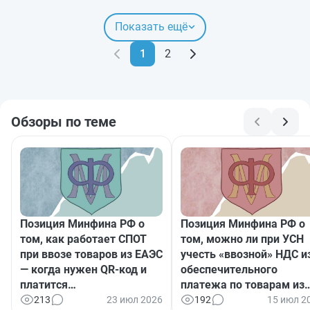
Показать ещё
1
2
Обзоры по теме
Позиция Минфина РФ о
Позиция Минфина РФ о
том, как работает СПОТ
том, можно ли при УСН
при ввозе товаров из ЕАЭС
учесть «ввозной» НДС и
— когда нужен QR-код и
обеспечительного
платится
платежа по товарам из
обеспечительный платеж
ЕАЭС
213
23 июл 2026
192
15 июл 2