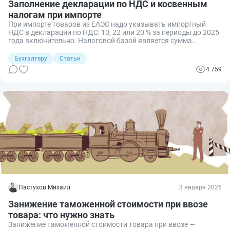
Заполнение декларации по НДС и косвенным
налогам при импорте
При импорте товаров из ЕАЭС надо указывать импортный
НДС в декларации по НДС: 10, 22 или 20 % за периоды до 2025
года включительно. Налоговой базой является сумма
таможенной стоимости, пошлины на товар и акцизов. После
проведения операций по импорту налогоплательщики должны
Бухгалтеру
Статьи
отчитаться перед ФНС.
4 759
Пастухов Михаил
3 января 2026
Занижение таможенной стоимости при ввозе
товара: что нужно знать
Занижение таможенной стоимости товара при ввозе —