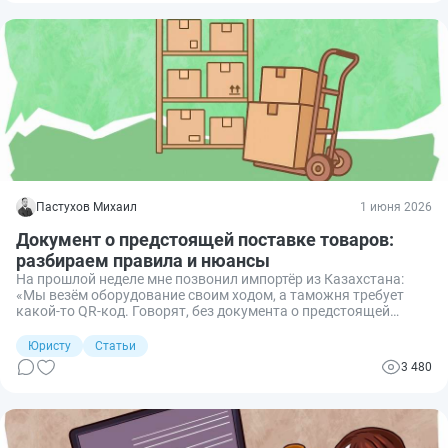
ввозе товаров из ЕАЭС и других стран.
Пастухов Михаил
1 июня 2026
Документ о предстоящей поставке товаров:
разбираем правила и нюансы
На прошлой неделе мне позвонил импортёр из Казахстана:
«Мы везём оборудование своим ходом, а таможня требует
какой-то QR‑код. Говорят, без документа о предстоящей
поставке не пустят. Это теперь для всех стран ЕАЭС так?»
Оказалось, правила игры для импорта кардинально
Юристу
Статьи
изменились. Разбираем, как теперь подтверждать ввоз из
3 480
ЕАЭС, чтобы груз не развернули на границе.