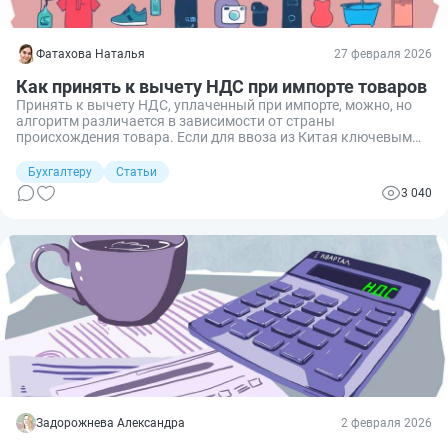
Фатахова Наталья
27 февраля 2026
Как принять к вычету НДС при импорте товаров
Принять к вычету НДС, уплаченный при импорте, можно, но
алгоритм различается в зависимости от страны
происхождения товара. Если для ввоза из Китая ключевым
документом станет таможенная декларация, то для ТМЦ из
Беларуси — заявление с отметкой налоговой. Разберем оба
Бухгалтеру
Статьи
сценария, чтобы вы избежали ошибок, которые могут дорого
3 040
стоить вашему бизнесу.
Задорожнева Александра
2 февраля 2026