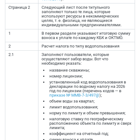
Страница 2
Следующий лист после титульного
заполняют только те лица, которые
используют ресурсы в некоммерческих
целях, т. е. физлица, не являющиеся
индивидуальными предпринимателями.
1
В первом разделе указывают итоговую сумму
взноса к уплате по каждому КБК и ОКТМО.
2
Расчет налога по типу водопользования
2.1
Заполняют пользователи, которые
осуществляют забор воды. Вот что
необходимо указать:
название скважины;
номер лицензии;
установленный код водопользования в
декларации по водному налогу на 2026
год по лицензии (перечень кодов — в
приказе № ММВ-7-3/497@
);
объем воды за квартал;
лимит водопользования;
норму по лимиту и объем превышения;
налоговую ставку по географическому
расположению объекта по лимиту и сверх
лимита;
коэффициент на отчетный год;
сумму взноса к уплате.