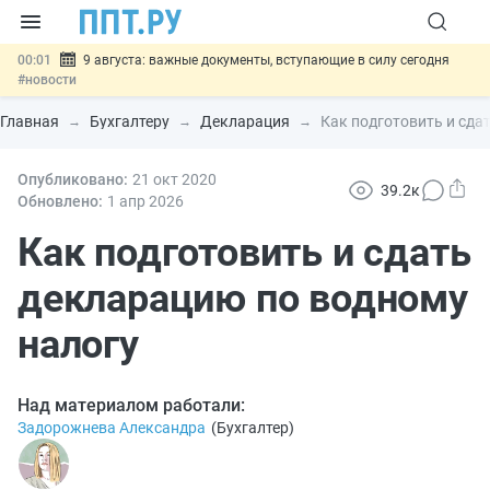
00:01
9 августа: важные документы, вступающие в силу сегодня
#новости
07.08
Подписан закон о блокировке продажи опасных товаров через
«Честный знак»
#новости
Главная
Бухгалтеру
Декларация
Как подготовить и сда
07.08
Дистанционную работу беременных пропишут в ТК РФ
#новости
07.08
Опубликовано:
Госпошлину за устранение ошибок в документах предлагают
21 окт
2020
39.2к
отменить
#новости
Обновлено:
1 апр
2026
07.08
Важно
Разработают единые критерии трудовых и ГПХ-
отношений
Как подготовить и сдать
#новости
декларацию по водному
налогу
Над материалом работали:
Задорожнева Александра
(
Бухгалтер
)