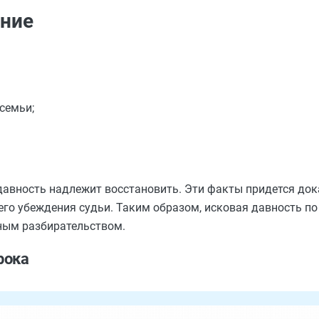
ение
семьи;
ю давность надлежит восстановить. Эти факты придется док
него убеждения судьи. Таким образом, исковая давность п
бным разбирательством.
рока