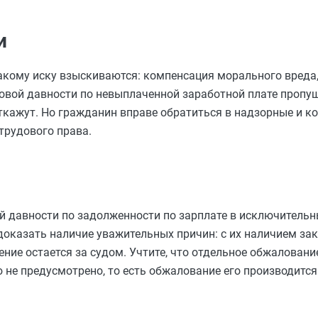
и
акому иску взыскиваются: компенсация морального вреда,
ковой давности по невыплаченной заработной плате пропущ
откажут. Но гражданин вправе обратиться в надзорные и 
трудового права.
ой давности по задолженности по зарплате в исключитель
 доказать наличие уважительных причин: с их наличием за
ние остается за судом. Учтите, что отдельное обжаловани
не предусмотрено, то есть обжалование его производится