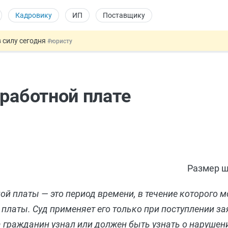
Кадровику
ИП
Поставщику
 силу сегодня
#юристу
 лоты электроники в госзакупках
#заказчику
дов физлиц из недружественных стран
#бухгалтеру
йствительных сделках: инициатива
#юристу
аработной плате
т заменить банковской гарантией
#бухгалтеру
Размер ш
й платы — это период времени, в течение которого 
платы. Суд применяет его только при поступлении за
а гражданин узнал или должен быть узнать о нарушен