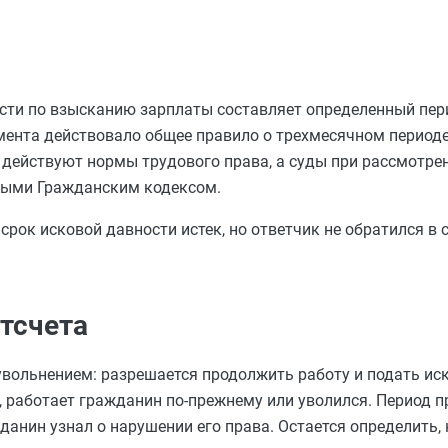
ности по взысканию зарплаты составляет определенный пер
омента действовало общее правило о трехмесячном период
 действуют нормы трудового права, а суды при рассмотре
ными Гражданским кодексом.
срок исковой давности истек, но ответчик не обратился в с
тсчета
увольнением: разрешается продолжить работу и подать иск
о, работает гражданин по-прежнему или уволился. Период 
жданин узнал о нарушении его права. Остается определить, 