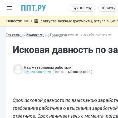
Бухгалтеру
Юристу
Новости:
7 августа: важные документы, вступающие в
00:01
Минпромторг предложил запретить смешанные
06.08
Главная
Кадровику
Исковая давность по заработной плате
Опубликовано:
20 ноя
бря
2019
Подписан указ об отмене спецрежима для вкла
06.08
Возврат денег за риелторские услуги при неде
06.08
Исковая давность по з
Обеспечительный платёж СПОТ могу
06.08
Важно
Над материалом работали:
Глушенкова Юлия
(
Постоянный автор ppt.ru
)
Срок исковой давности по взысканию заработно
требование работника о взыскании заработной 
ответчика. Срок начинает течь с момента, когд