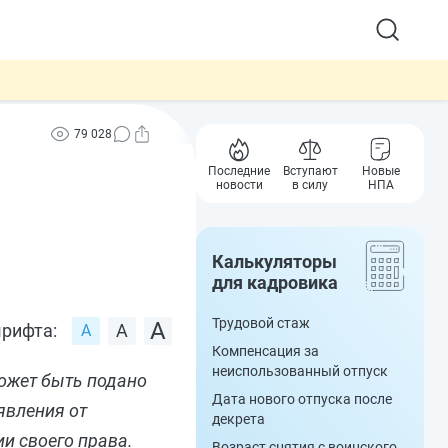
79 028
Последние
Вступают
Новые
новости
в силу
НПА
Калькуляторы
для кадровика
Трудовой стаж
рифта:
Компенсация за
неиспользованный отпуск
может быть подано
Дата нового отпуска после
явления от
декрета
ии своего права.
Возраст снятия с воинского