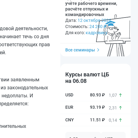
учёте рабочего времени,
расчёте отпускных и
командировочных
Дата:
12 октября 2026
Стоимость:
24 200
₽
довой деятельности,
Для кого:
кадровику
начинает течь со дня
 соответствующих прав
Все семинары
ей.
Курсы валют ЦБ
ствии заявленным
на 06.08
 из законодательных
80.93 ₽
и недоплаты. И
1,07
пределяется:
93.19 ₽
2,31
11.51 ₽
0,14
лнительных