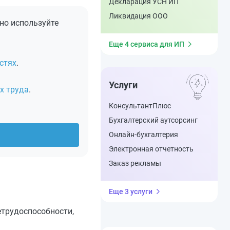
процента
Декларация УСН ИП
Расчет среднедушевого
Ликвидация ООО
дохода
но используйте
Коэффициенты территории
ОСАГО
Еще 4 сервиса для ИП
Транспортный налог
(Московская область)
стях
.
Транспортный налог
(Москва)
Услуги
Расчет утилизационного
х труда
.
сбора
КонсультантПлюс
Бухгалтерский аутсорсинг
Онлайн-бухгалтерия
Электронная отчетность
Заказ рекламы
Еще 3 услуги
етрудоспособности,