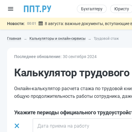
Бухгалтеру
Юристу
Новости:
8 августа: важные документы, вступающие в
00:01
Подписан закон о блокировке продажи опасны
07.08
Главная
Калькуляторы и онлайн-сервисы
Трудовой стаж
Дистанционную работу беременных пропишут 
07.08
Госпошлину за устранение ошибок в документ
07.08
Последнее обновление:
Разработают единые критерии труд
30 сен
тября
2024
07.08
Важно
Калькулятор трудового
Онлайн-калькулятор расчета стажа по трудовой кни
общую продолжительность работы сотрудника, даже 
Укажите периоды официального трудоустройс
×