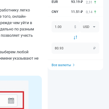
93.19 ₽
2,31
 работнику легко
11.51 ₽
0,14
 того, онлайн-
прежде чем уйти в
$
отдельно по разным
 позволяет учесть
₽
а выберем любой
времени указывают не
Все валюты