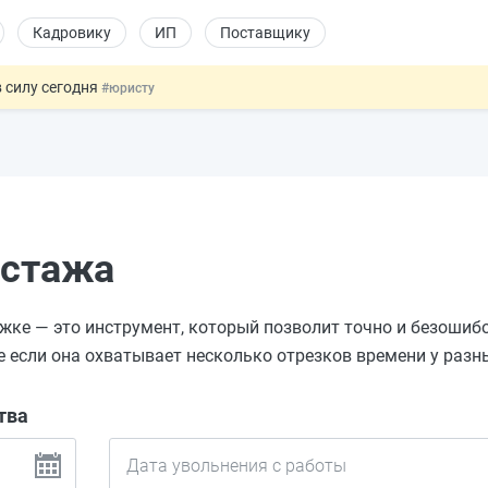
Кадровику
ИП
Поставщику
 силу сегодня
#юристу
х товаров через «Честный знак»
#юристу
в ТК РФ
#кадровику
ах предлагают отменить
#физлицу
овых и ГПХ-отношений
#кадровику
 стажа
жке — это инструмент, который позволит точно и безошиб
если она охватывает несколько отрезков времени у разн
тва