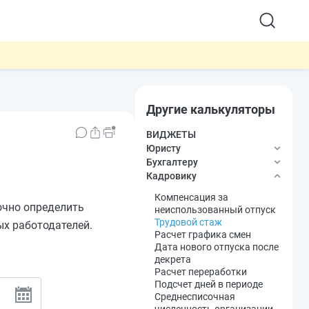
Другие калькуляторы
ВИДЖЕТЫ
Юристу
Бухгалтеру
Госпошлина в
Кадровику
арбитражный суд
Кому подходит АУСН
Неустойка по договору
Аванс с зарплаты
Компенсация за
очно определить
Госпошлина в суд общей
Среднедневной заработок
неиспользованный отпуск
юрисдикции
Командировочные
Трудовой стаж
ых работодателей.
Индексация присуждённых
Статус налогового
Расчет графика смен
денежных сумм
резидента
Дата нового отпуска после
НДФЛ
декрета
НДФЛ с материальной
Расчет переработки
выгоды по займам
Подсчет дней в периоде
НДС
Среднесписочная
Пени