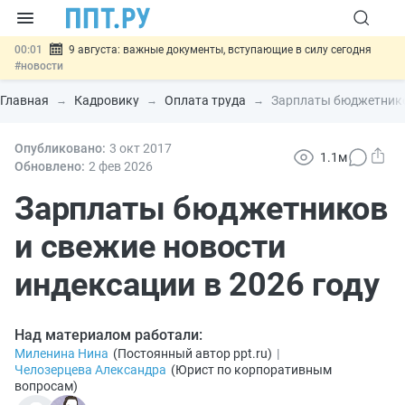
00:01
9 августа: важные документы, вступающие в силу сегодня
#новости
07.08
Подписан закон о блокировке продажи опасных товаров через
«Честный знак»
#новости
Главная
Кадровику
Оплата труда
Зарплаты бюджетников
07.08
Дистанционную работу беременных пропишут в ТК РФ
#новости
07.08
Опубликовано:
Госпошлину за устранение ошибок в документах предлагают
3 окт
2017
1.1м
отменить
#новости
Обновлено:
2 фев
2026
07.08
Важно
Разработают единые критерии трудовых и ГПХ-
отношений
Зарплаты бюджетников
#новости
и свежие новости
индексации в 2026 году
Над материалом работали:
Миленина Нина
(
Постоянный автор ppt.ru
)
|
Челозерцева Александра
(
Юрист по корпоративным
вопросам
)