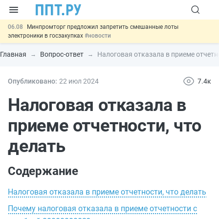
06.08
Минпромторг предложил запретить смешанные лоты
электроники в госзакупках
#новости
06.08
Подписан указ об отмене спецрежима для вкладов физлиц из
недружественных стран
#новости
Главная
Вопрос-ответ
Налоговая отказала в приеме отчетно
06.08
Возврат денег за риелторские услуги при недействительных
сделках: инициатива
#новости
06.08
Важно
Обеспечительный платёж СПОТ могут заменить
Опубликовано:
22 июл
2024
7.4к
банковской гарантией
#новости
00:01
7 августа: важные документы, вступающие в силу сегодня
Налоговая отказала в
#новости
приеме отчетности, что
делать
Содержание
Налоговая отказала в приеме отчетности, что делать
Почему налоговая отказала в приеме отчетности с