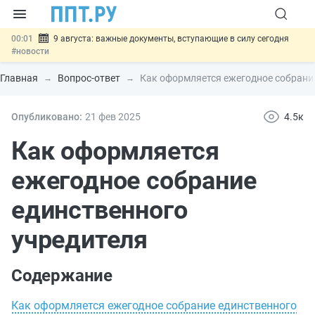
00:01
9 августа: важные документы, вступающие в силу сегодня
#новости
07.08
Подписан закон о блокировке продажи опасных товаров через
«Честный знак»
#новости
Главная
Вопрос-ответ
Как оформляется ежегодное собрани
07.08
Дистанционную работу беременных пропишут в ТК РФ
#новости
07.08
Госпошлину за устранение ошибок в документах предлагают
Опубликовано:
21 фев
2025
4.5к
отменить
#новости
07.08
Важно
Разработают единые критерии трудовых и ГПХ-
Как оформляется
отношений
#новости
ежегодное собрание
единственного
учредителя
Содержание
Как оформляется ежегодное собрание единственного