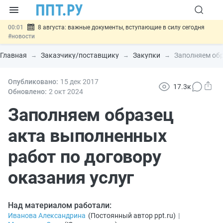
00:01
8 августа: важные документы, вступающие в силу сегодня
#новости
07.08
Подписан закон о блокировке продажи опасных товаров через
«Честный знак»
#новости
Главная
Заказчику/поставщику
Закупки
Заполняем обр
07.08
Дистанционную работу беременных пропишут в ТК РФ
#новости
07.08
Опубликовано:
Госпошлину за устранение ошибок в документах предлагают
15 дек
2017
17.3к
отменить
#новости
Обновлено:
2 окт
2024
07.08
Важно
Разработают единые критерии трудовых и ГПХ-
отношений
Заполняем образец
#новости
акта выполненных
работ по договору
оказания услуг
Над материалом работали:
Иванова Александрина
(
Постоянный автор ppt.ru
)
|