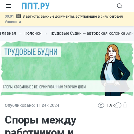
00:01
8 августа: важные документы, вступающие в силу сегодня
#новости
07.08
Подписан закон о блокировке продажи опасных товаров через
«Честный знак»
#новости
Главная
Колонки
Трудовые будни — авторская колонка Ал
07.08
Дистанционную работу беременных пропишут в ТК РФ
#новости
07.08
Госпошлину за устранение ошибок в документах предлагают
отменить
#новости
07.08
Важно
Разработают единые критерии трудовых и ГПХ-
отношений
#новости
Опубликовано:
11 дек
2024
1.9к
Споры между
работником и