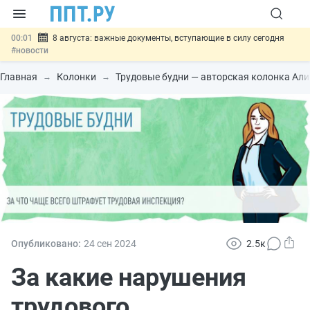
00:01
8 августа: важные документы, вступающие в силу сегодня
#новости
07.08
Подписан закон о блокировке продажи опасных товаров через
«Честный знак»
#новости
Главная
Колонки
Трудовые будни — авторская колонка Ал
07.08
Дистанционную работу беременных пропишут в ТК РФ
#новости
07.08
Госпошлину за устранение ошибок в документах предлагают
отменить
#новости
07.08
Важно
Разработают единые критерии трудовых и ГПХ-
отношений
#новости
Опубликовано:
24 сен
2024
2.5к
За какие нарушения
трудового