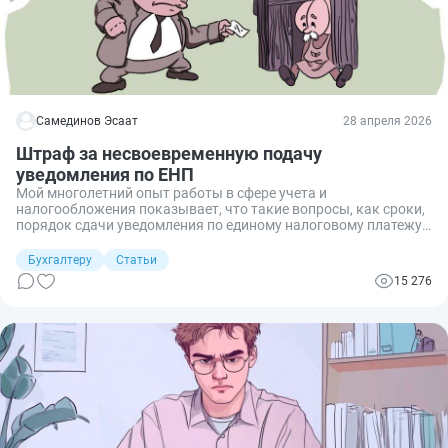
Самединов Эсаат
28 апреля 2026
Штраф за несвоевременную подачу
уведомления по ЕНП
Мой многолетний опыт работы в сфере учета и
налогообложения показывает, что такие вопросы, как сроки,
порядок сдачи уведомления по единому налоговому платежу
(ЕНП), а также штраф за его несвоевременное
предоставление, до сих пор актуальны. Поэтому предлагаю
Бухгалтеру
Статьи
рассмотреть отдельные особенности его формирования,
15 276
имеющие важное значение для всех налогоплательщиков.