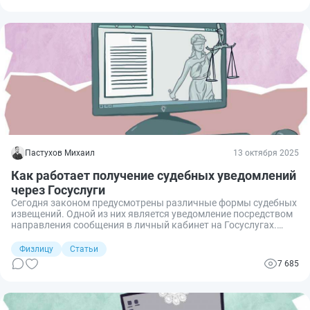
она распространяется и на частных лиц. Сегодня
рассказываю, как происходит подача уведомления о начале
строительства жилого дома через Госуслуги.
Пастухов Михаил
13 октября 2025
Как работает получение судебных уведомлений
через Госуслуги
Сегодня законом предусмотрены различные формы судебных
извещений. Одной из них является уведомление посредством
направления сообщения в личный кабинет на Госуслугах.
Многие граждане активно соглашаются получить повестки
таким образом, но не все в полной мере оценивают
Физлицу
Статьи
юридические аспекты и риски, связанные с электронным
7 685
оповещением. Рассмотрим подробнее, как работает
получение судебных уведомлений через Госуслуги и что
необходимо учесть перед тем, как их подключить.