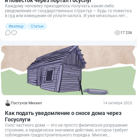
и повесток через портал Госуслуг
Каждому человеку приходилось получать какие-либо
уведомления от государственных структур — будь то повестка
в суд или извещение об уплате налога. И уже несколько лет
разного рода послания от чиновников многим гражданам
приходят не только привычным способом — по почте, с
Физлицу
Статьи
соответствующим уведомлением, — но и через Госуслуги.
17 236
Разбираемся, имеют ли такие электронные извещения
юридическую силу и с какого момента считаются официально
доставленными.
Пастухов Михаил
14 октября 2025
Как подать уведомление о сносе дома через
Госуслуги
Снос частного дома — это не просто физическое разрушение
строения, а юридически значимое действие, которое требует
соблюдения градостроительного порядка. Многие