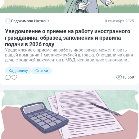
Евдокимова Наталья
8 сентября 2025
Уведомление о приеме на работу иностранного
гражданина: образец заполнения и правила
подачи в 2026 году
Уведомление о приеме на работу иностранца может стоить
вашей компании 1 миллион рублей штрафа. Опоздали на один
день с подачей документов в МВД, неправильно заполнили
форму, не знали про изменения с сентября 2025 года? Тогда
готовьтесь к визиту инспекторов. Расскажу, как избежать
Кадровику
Статьи
таких дорогостоящих ошибок и правильно оформить все
18 559
документы.