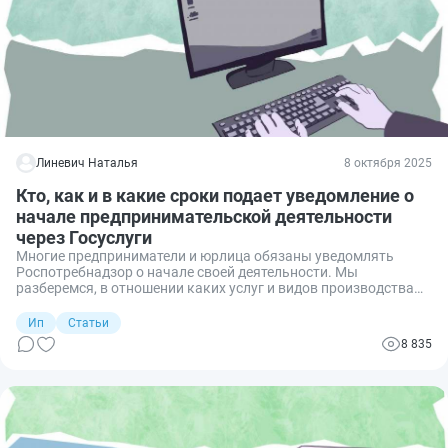
Линевич Наталья
8 октября 2025
Кто, как и в какие сроки подает уведомление о
начале предпринимательской деятельности
через Госуслуги
Многие предприниматели и юрлица обязаны уведомлять
Роспотребнадзор о начале своей деятельности. Мы
разберемся, в отношении каких услуг и видов производства
уведомление подавать обязательно, как его правильно
направить и в какое время, и что будет, если не направить
Ип
Статьи
этот документ в срок.
8 835