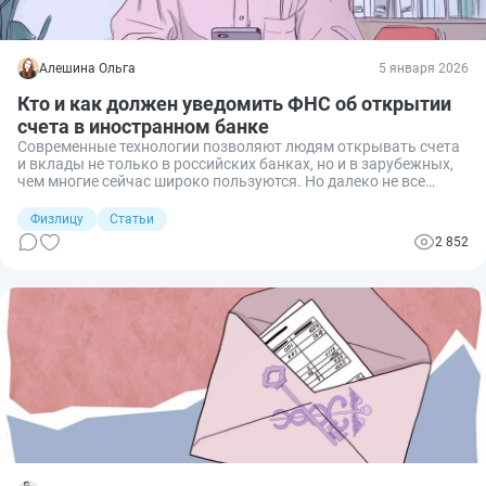
Алешина Ольга
5 января 2026
Кто и как должен уведомить ФНС об открытии
счета в иностранном банке
Современные технологии позволяют людям открывать счета
и вклады не только в российских банках, но и в зарубежных,
чем многие сейчас широко пользуются. Но далеко не все
знают, что, открыв счет в иностранном банке, вы обязаны в
определенные сроки сообщить об этом в Федеральную
Физлицу
Статьи
налоговую службу, иначе грозит привлечение к
2 852
административной ответственности. Разберем, кто и как
обязан сообщать в налоговую о счетах в иностранных банках.