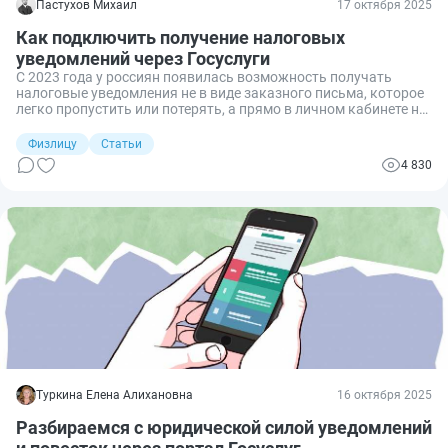
Пастухов Михаил
17 октября 2025
Как подключить получение налоговых
уведомлений через Госуслуги
С 2023 года у россиян появилась возможность получать
налоговые уведомления не в виде заказного письма, которое
легко пропустить или потерять, а прямо в личном кабинете на
портале Госуслуг. Это не только удобнее, но и надёжнее — все
данные доступны в один клик, а сроки оплаты отображаются
Физлицу
Статьи
заранее. Но подключение этой функции отменяет бумажную
4 830
рассылку, поэтому важно понимать, как правильно оформить
согласие и не остаться без важных уведомлений. Рассмотрим
подробнее, как подключить получение налоговых
уведомлений через Госуслуги.
Туркина Елена Алихановна
16 октября 2025
Разбираемся с юридической силой уведомлений