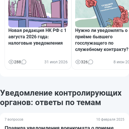
Новая редакция НК РФ с 1
Нужно ли уведомлять о
августа 2026 года:
приёме бывшего
налоговые уведомления
госслужащего по
служебному контракту?
288
31 июл 2026
326
8 июн 2
Уведомление контролирующих
органов: ответы по темам
7 вопросов
10 февраля 2025
Правила уведомления военкомата о приеме