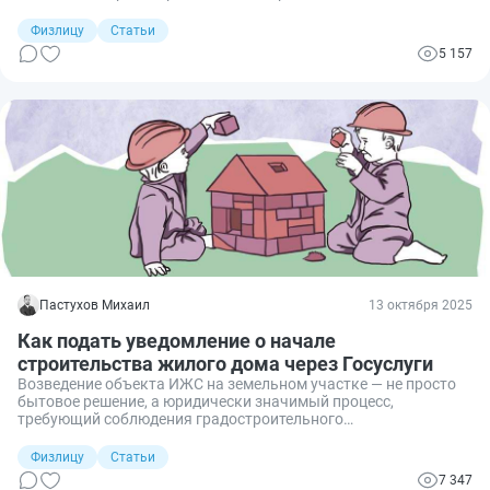
собственники ошибочно полагают, что, если они сносят дом
самостоятельно без подрядчиков, уведомлять кого-либо не
Физлицу
Статьи
нужно. На самом деле даже при самостоятельном демонтаже
5 157
закон обязывает заранее уведомить местную
администрацию. Рассмотрим подробнее, как правильно
пройти эту процедуру онлайн через портал Госуслуг.
Пастухов Михаил
13 октября 2025
Как подать уведомление о начале
строительства жилого дома через Госуслуги
Возведение объекта ИЖС на земельном участке — не просто
бытовое решение, а юридически значимый процесс,
требующий соблюдения градостроительного
законодательства. Одним из обязательных этапов, который
часто упускают из виду, является подача уведомления о
Физлицу
Статьи
начале строительства. Многие полагают, что эта обязанность
7 347
касается лишь коммерческих девелоперов, однако на деле