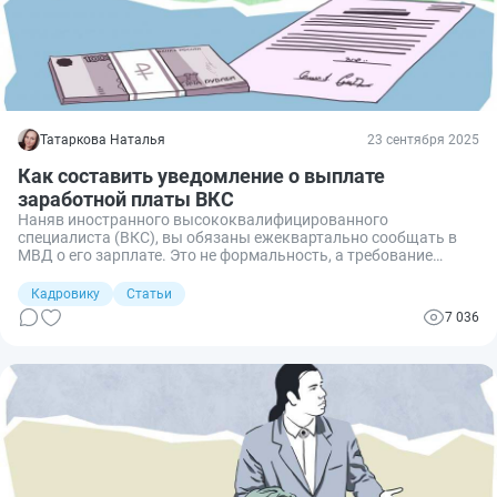
Татаркова Наталья
23 сентября 2025
Как составить уведомление о выплате
заработной платы ВКС
Наняв иностранного высококвалифицированного
специалиста (ВКС), вы обязаны ежеквартально сообщать в
МВД о его зарплате. Это не формальность, а требование
закона, за нарушение которого компании грозят серьезные
штрафы. Я подготовила инструкцию, как правильно
Кадровику
Статьи
заполнить и подать уведомление по ВКС, чтобы избежать
7 036
санкций.