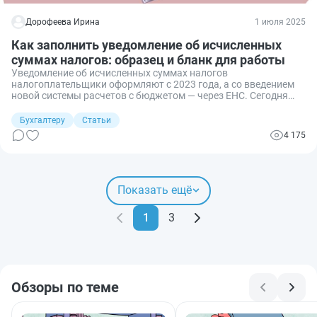
Дорофеева Ирина
1 июля 2025
Как заполнить уведомление об исчисленных
суммах налогов: образец и бланк для работы
Уведомление об исчисленных суммах налогов
налогоплательщики оформляют с 2023 года, а со введением
новой системы расчетов с бюджетом — через ЕНС. Сегодня
напомню, а кому-то и расскажу, как заполнить уведомление,
приведу примеры заполнения.
Бухгалтеру
Статьи
4 175
Показать ещё
1
3
Обзоры по теме