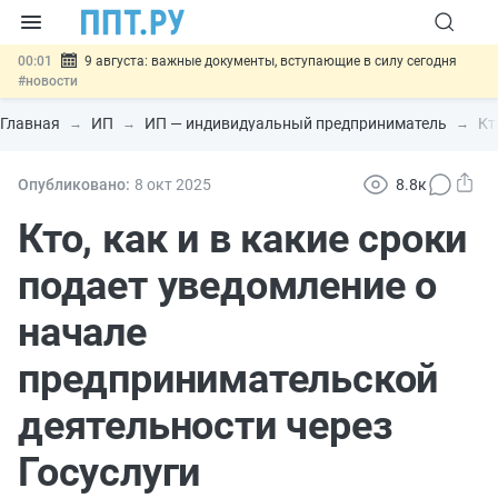
00:01
9 августа: важные документы, вступающие в силу сегодня
#новости
07.08
Подписан закон о блокировке продажи опасных товаров через
«Честный знак»
#новости
Главная
ИП
ИП — индивидуальный предприниматель
Кт
07.08
Дистанционную работу беременных пропишут в ТК РФ
#новости
07.08
Госпошлину за устранение ошибок в документах предлагают
Опубликовано:
8 окт
2025
8.8к
отменить
#новости
07.08
Важно
Разработают единые критерии трудовых и ГПХ-
Кто, как и в какие сроки
отношений
#новости
подает уведомление о
начале
предпринимательской
деятельности через
Госуслуги