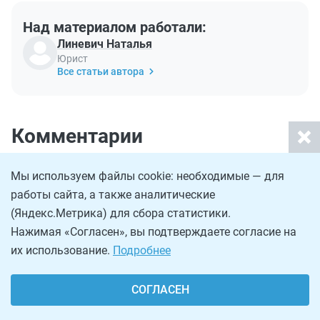
Над материалом работали:
Линевич Наталья
Юрист
Все статьи автора
Комментарии
Что-то непонятно? Спрашивайте!
Мы используем файлы cookie: необходимые — для
работы сайта, а также аналитические
ИП — индивидуальный
(Яндекс.Метрика) для сбора статистики.
Нажимая «Согласен», вы подтверждаете согласие на
предприниматель: ответы по
их использование.
Подробнее
темам
СОГЛАСЕН
8 вопросов
28 мая 2026