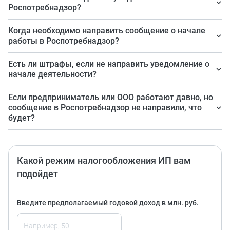
Правительства РФ № 725 от 27.05.2025 — приложение
Роспотребнадзор?
№ 2 к нему.
Сейчас этот документ разрешено подать только
Когда необходимо направить сообщение о начале
одним способом — через личный кабинет ИП или ООО
работы в Роспотребнадзор?
на Госуслугах.
Не позднее дня фактического начала осуществления
Есть ли штрафы, если не направить уведомление о
вида деятельности, указанного в перечне.
начале деятельности?
Да, они предусмотрены в ст. 19.7.5-1 КоАП РФ, в
Если предприниматель или ООО работают давно, но
зависимости от вида нарушения штраф составляет от
сообщение в Роспотребнадзор не направили, что
будет?
7000 до 60 000 руб.
Штраф выпишут в течение 1 года с начала
деятельности по определенному направлению, по
Какой режим налогообложения ИП вам
окончании этого периода штраф
допускается
подойдет
оспорить в связи с истечением срока давности
привлечения к административной ответственности.
Введите предполагаемый годовой доход в млн. руб.