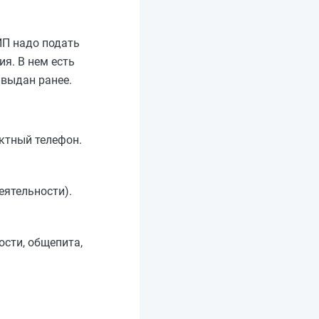
ИП надо подать
ия. В нем есть
 выдан ранее.
актный телефон.
еятельности).
ости, общепита,