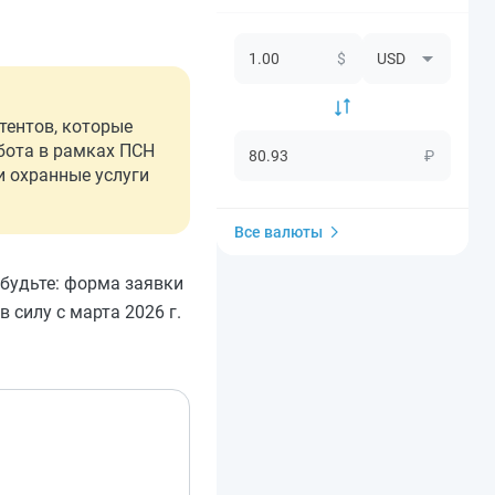
$
атентов, которые
абота в рамках ПСН
₽
ли охранные услуги
Все валюты
абудьте: форма заявки
 силу с марта 2026 г.