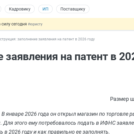
Кадровику
ИП
Поставщику
 силу сегодня
#юристу
х товаров через «Честный знак»
#юристу
струкция: заполнение заявления на патент в 2026 году
в ТК РФ
#кадровику
ах предлагают отменить
#физлицу
 заявления на патент в 20
овых и ГПХ-отношений
#кадровику
Размер ш
В январе 2026 года он открыл магазин по торговле р
. Для этого ему потребовалось подать в ИФНС заявле
 в 2026 году и как правильно ее заполнять.