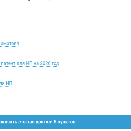
нимателя
патент для ИП на 2026 год
для ИП
оказать статью кратко: 5 пунктов