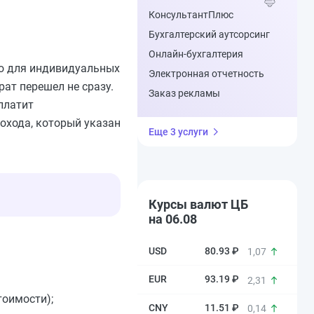
КонсультантПлюс
Бухгалтерский аутсорсинг
Онлайн-бухгалтерия
ко для индивидуальных
Электронная отчетность
рат перешел не сразу.
Заказ рекламы
платит
охода, который указан
Еще 3 услуги
Курсы валют ЦБ
на 06.08
80.93 ₽
1,07
93.19 ₽
2,31
тоимости);
11.51 ₽
0,14