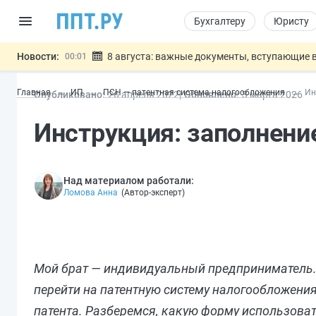
Бухгалтеру
Юристу
Новости:
8 августа: важные документы, вступающие в
00:01
Подписан закон о блокировке продажи опасны
07.08
Главная
ИП
ПСН — патентная система налогообложения
Ин
Опубликовано:
26 апр
еля
2022
Обновлено:
3 мар
та
2026
Дистанционную работу беременных пропишут 
07.08
Госпошлину за устранение ошибок в документ
07.08
Инструкция: заполнение
Разработают единые критерии труд
07.08
Важно
Над материалом работали:
Ломова Анна
(
Автор-эксперт
)
Мой брат — индивидуальный предприниматель. 
перейти на патентную систему налогообложения
патента. Разберемся, какую форму использовать