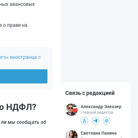
нных авансовых
е о праве на
ого» иностранца с
Связь с редакцией
по НДФЛ?
Александр Элеазер
Главный редактор
 ли мы сообщать об
Светлана Панина