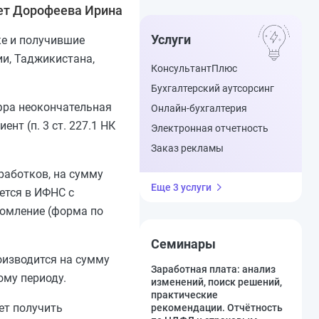
ет Дорофеева Ирина
Услуги
ке и получившие
ии, Таджикистана,
КонсультантПлюс
Бухгалтерский аутсорсинг
ифра неокончательная
Онлайн-бухгалтерия
т (п. 3 ст. 227.1 НК
Электронная отчетность
Заказ рекламы
работков, на сумму
Еще 3 услуги
ется в ИФНС с
домление (форма по
Семинары
роизводится на сумму
Заработная плата: анализ
ому периоду.
изменений, поиск решений,
практические
ет получить
рекомендации. Отчётность