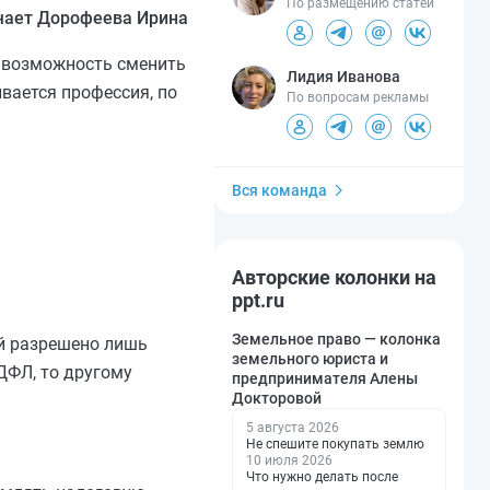
По размещению статей
чает Дорофеева Ирина
т возможность сменить
Лидия Иванова
ывается профессия, по
По вопросам рекламы
Вся команда
Авторские колонки на
ppt.ru
Земельное право — колонка
й разрешено лишь
земельного юриста и
ДФЛ, то другому
предпринимателя Алены
Докторовой
5 августа 2026
Не спешите покупать землю
10 июля 2026
Что нужно делать после