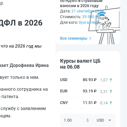
по НДФЛ и страховым
у.
взносам в 2026 году
Дата:
21 сентября 2026
Стоимость:
35 900
₽
НДФЛ в 2026
Для кого:
бухгалтеру
Все семинары
 что на 2026 год мы
Курсы валют ЦБ
чает Дорофеева Ирина
на 06.08
ует только в нем.
80.93 ₽
1,07
ранного сотрудника на
93.19 ₽
2,31
 патента.
11.51 ₽
0,14
 службу с заявлением
нцем.
$