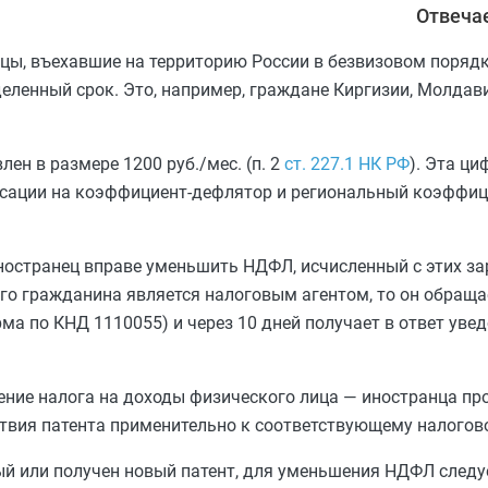
Отвеча
нцы, въехавшие на территорию России в безвизовом поряд
деленный срок. Это, например, граждане Киргизии, Молдав
н в размере 1200 руб./мес. (п. 2
ст. 227.1 НК РФ
). Эта ц
ации на коэффициент-дефлятор и региональный коэффициен
ностранец вправе уменьшить НДФЛ, исчисленный с этих за
го гражданина является налоговым агентом, то он обраща
а по КНД 1110055) и через 10 дней получает в ответ уве
ньшение налога на доходы физического лица — иностранца п
твия патента применительно к соответствующему налогов
рый или получен новый патент, для уменьшения НДФЛ следу