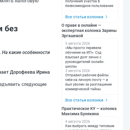
омлять налоговую
получения участка в
безвозмездное пользование
Все статьи колонки
О праве в онлайне —
м без
экспертная колонка Зарины
Эргашевой
5 августа 2026
«Мы просто перевели
 На какие особенности
обучение на ИП». Суд
взыскал долг лично с
руководителей онлайн-
школы
3 августа 2026
чает Дорофеева Ирина
Отправил рабочие файлы
себе на личную почту — и
редъявить следующие
был уволен за разглашение
коммерческой тайны
Все статьи колонки
Практическое КУ — колонка
Максима Бунякина
4 августа 2026
Как выбрать между типовым