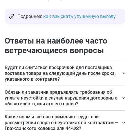
Подробнее:
как взыскать упущенную выгоду
Ответы на наиболее часто
встречающиеся вопросы
Будет ли считаться просрочкой для поставщика
поставка товара на следующий день после срока,
указанного в контракте?
Применимо к положениям ГК РФ и 44-ФЗ просрочка
Обязан ли заказчик предъявлять требования об
исполнения обязательств по контракту 44-ФЗ — это
уплате неустойки в случае нарушения договорных
обязательств, или это его право?
непоставка товара в предусмотренный контрактом
срок, при этом не оговаривается, на какой срок. Т.е.
Заказчик обязан начислить неустойку по контракту и
Какие нормы закона применяют суды при
исходя из буквального толкования норм закона, даже
предъявить ее ко взысканию во внесудебном или
рассмотрении спора о неустойках по контрактам —
опоздание на 1 день является просрочкой исполнения
Гражданского кодекса или 44-ФЗ?
судебном порядке поставщику.