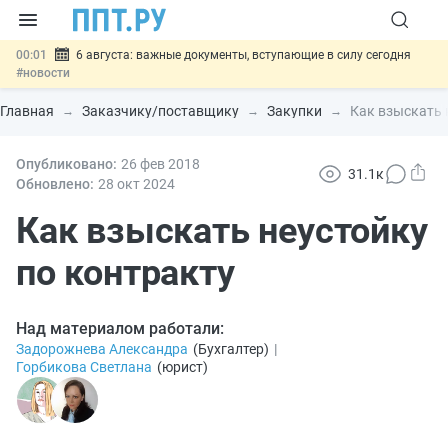
00:01
6 августа: важные документы, вступающие в силу сегодня
#новости
05.08
Обновили сообщения НПФ о договорах НПО и долгосрочных
сбережений
#новости
Главная
Заказчику/поставщику
Закупки
Как взыскать 
05.08
Мигрантам с судимостью запретят получать ВНЖ и
гражданство: закон подписан
#новости
05.08
Опубликовано:
Систему страхования вкладов распространили на электронные
26 фев
2018
31.1к
кошельки
#новости
Обновлено:
28 окт
2024
05.08
Важно
Подписан закон об упрощении госзакупок по 44-ФЗ
#новости
Как взыскать неустойку
по контракту
Над материалом работали:
Задорожнева Александра
(
Бухгалтер
)
|
Горбикова Светлана
(
юрист
)