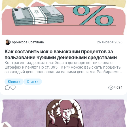
Горбикова Светлана
26 января 2026
Как составить иск о взыскании процентов за
пользование чужими денежными средствами
Контрагент задержал платёж, а в договоре нет ни слова о
штрафах и пенях? По ст. 395 ГК РФ можно взыскать проценты
за каждый день пользования вашими деньгами. Разбираемся,
когда это допустимо, как посчитать сумму и составить иск
так, чтобы суд принял ваши требования.
Юристу
Статьи
4 034