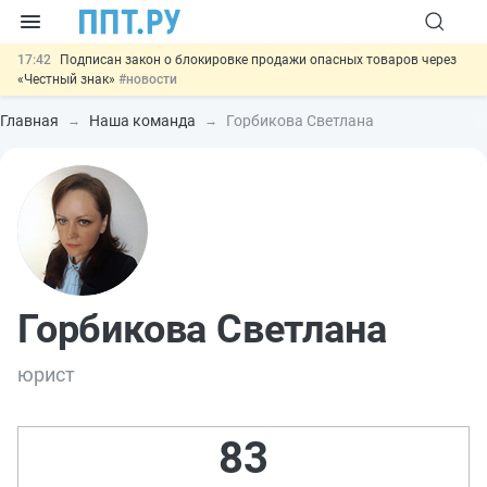
17:42
Подписан закон о блокировке продажи опасных товаров через
«Честный знак»
#новости
17:17
Дистанционную работу беременных пропишут в ТК РФ
#новости
Главная
Наша команда
Горбикова Светлана
16:02
Госпошлину за устранение ошибок в документах предлагают
отменить
#новости
15:25
Изменят правила контроля за подрядчиками ИЖС с эскроу-
счетами
#новости
11:31
Важно
Разработают единые критерии трудовых и ГПХ-
отношений
#новости
Горбикова Светлана
юрист
83