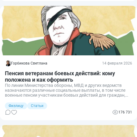
Горбикова Светлана
14 февраля 2026
Пенсия ветеранам боевых действий: кому
положена и как оформить
По линии Министерства обороны, МВД и других ведомств
назначаются различные социальные выплаты, в том числе
военные пенсии участникам боевых действий для граждан,
принимавших участие в вооруженных конфликтах.
Рассказываем, какие виды выплат положены и как
Физлицу
Статьи
их оформить.
176 731