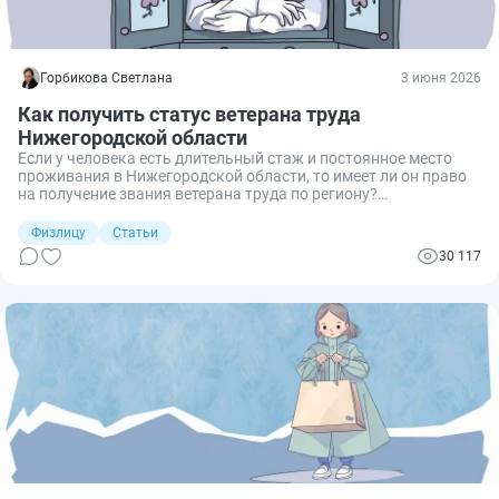
Горбикова Светлана
3 июня 2026
Как получить статус ветерана труда
Нижегородской области
Если у человека есть длительный стаж и постоянное место
проживания в Нижегородской области, то имеет ли он право
на получение звания ветерана труда по региону?
Разбираемся, какие требования установлены, чтобы
получить звание, и какие документы необходимы для его
Физлицу
Статьи
оформления.
30 117