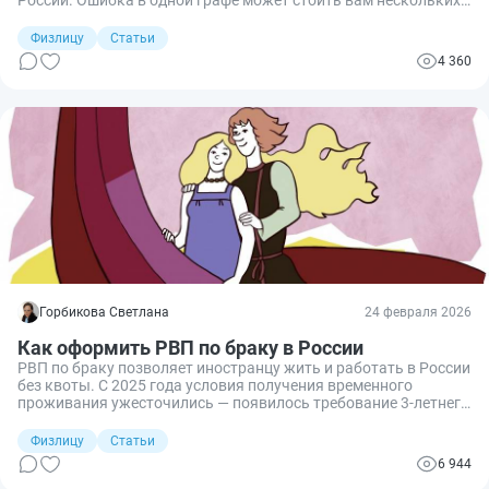
России. Ошибка в одной графе может стоить вам нескольких
месяцев ожидания и отказа. В этом материале дана
пошаговая инструкция по заполнению, актуальные образцы
Физлицу
Статьи
на 2026 год и разбор типичных ошибок, из‑за которых
4 360
отклоняют до 80 % заявлений.
Горбикова Светлана
24 февраля 2026
Как оформить РВП по браку в России
РВП по браку позволяет иностранцу жить и работать в России
без квоты. С 2025 года условия получения временного
проживания ужесточились — появилось требование 3-летнего
стажа брака и предусмотрены более жёсткие проверки.
Разбираю актуальные правила получения РВП по браку,
Физлицу
Статьи
необходимый список документов и порядок подачи
6 944
заявления.