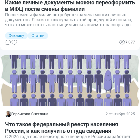
Какие личные документы можно переоформить
в МФЦ после смены фамилии
После смены фамилии потребуется замена многих личных
документов. Я сама столкнулась с этой процедурой и поняла,
что это может стать настоящим испытанием: от паспорта до
водительских прав — каждый документ меняется в свои сроки
и в разных организациях. Делюсь личным опытом, какие
Физлицу
Статьи
документы необходимо заменить в случае смены фамилии и в
7 077
какие сроки это делается, а также какие документы можно
поменять без проблем через МФЦ.
Горбикова Светлана
2 сентября 2025
Что такое федеральный реестр населения
России, и как получить оттуда сведения
С 2026 года после переходного периода в России заработает