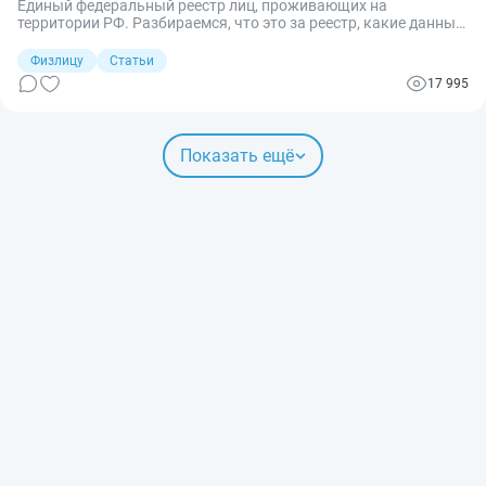
Единый федеральный реестр лиц, проживающих на
территории РФ. Разбираемся, что это за реестр, какие данные
в него включаются, для чего он был создан и можно ли из
реестра убрать данные о себе.
Физлицу
Статьи
17 995
Показать ещё