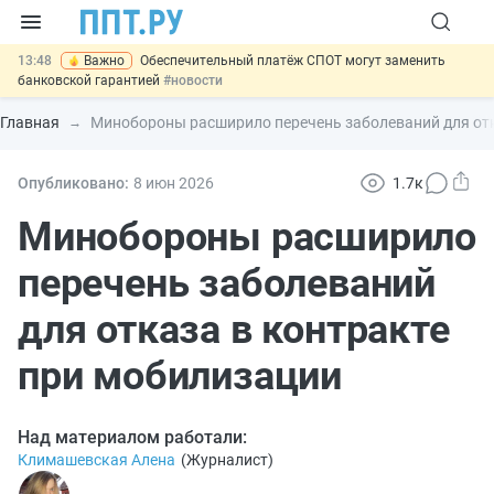
13:48
Важно
Обеспечительный платёж СПОТ могут заменить
банковской гарантией
#новости
12:17
Защита от сталкинга: доработанный законопроект направлен в
Правительство
#новости
Главная
Минобороны расширило перечень заболеваний для отк
11:23
Минпромторг предлагает новые формы сертификата и
декларации о соответствии
#новости
10:09
Риск атак БПЛА можно учитывать при оценке профрисков
Опубликовано:
8 июн
2026
1.7к
#новости
14:21
На оплату эвакуации автомобиля предложили давать скидку
Минобороны расширило
#новости
перечень заболеваний
для отказа в контракте
при мобилизации
Над материалом работали:
Климашевская Алена
(
Журналист
)