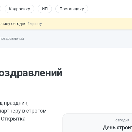
Кадровику
ИП
Поставщику
 силу сегодня
#юристу
х товаров через «Честный знак»
#юристу
 поздравлений
в ТК РФ
#кадровику
ах предлагают отменить
#физлицу
овых и ГПХ-отношений
#кадровику
поздравлений
д праздник,
партнёру в строгом
. Открытка
СЕГОДНЯ
День строи