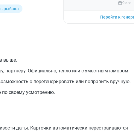
9 авг
ь рыбака
Перейти к генер
в выше.
у, партнёру. Официально, тепло или с уместным юмором.
возможностью перегенерировать или поправить вручную.
о по своему усмотрению.
изости даты. Карточки автоматически перестраиваются —