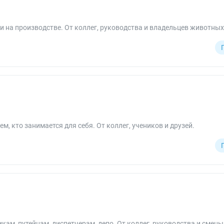
 на производстве. От коллег, руководства и владельцев животных
м, кто занимается для себя. От коллег, учеников и друзей.
м, путейцам, диспетчерам, депо. От коллег, руководства и смены