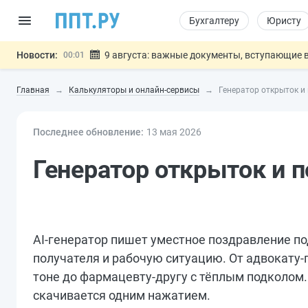
Бухгалтеру
Юристу
Новости:
9 августа: важные документы, вступающие в
00:01
Подписан закон о блокировке продажи опасны
07.08
Главная
Калькуляторы и онлайн-сервисы
Генератор открыток и
Дистанционную работу беременных пропишут 
07.08
Госпошлину за устранение ошибок в документ
07.08
Последнее обновление:
Разработают единые критерии труд
13 мая 2026
07.08
Важно
Генератор открыток и 
AI-генератор пишет уместное поздравление по
получателя и рабочую ситуацию. От адвокату-
тоне до фармацевту-другу с тёплым подколом
скачивается одним нажатием.