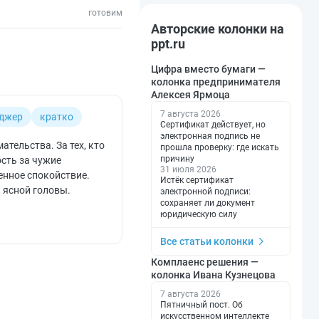
готовим
Авторские колонки на
ppt.ru
Цифра вместо бумаги —
колонка предпринимателя
Алексея Ярмоца
7 августа 2026
нджер
кратко
Сертификат действует, но
электронная подпись не
тельства. За тех, кто
прошла проверку: где искать
причину
ость за чужие
31 июля 2026
енное спокойствие.
Истёк сертификат
 ясной головы.
электронной подписи:
сохраняет ли документ
юридическую силу
Все статьи колонки
Комплаенс решения —
колонка Ивана Кузнецова
7 августа 2026
Пятничный пост. Об
искусственном интеллекте