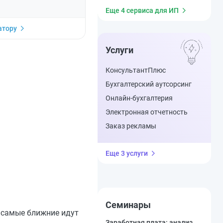
Еще 4 сервиса для ИП
атору
Услуги
КонсультантПлюс
Бухгалтерский аутсорсинг
Онлайн-бухгалтерия
Электронная отчетность
Заказ рекламы
Еще 3 услуги
Семинары
 самые ближние идут
Заработная плата: анализ