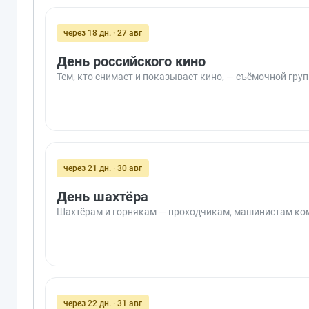
через 18 дн. · 27 авг
День российского кино
Тем, кто снимает и показывает кино, — съёмочной груп
через 21 дн. · 30 авг
День шахтёра
Шахтёрам и горнякам — проходчикам, машинистам комб
через 22 дн. · 31 авг