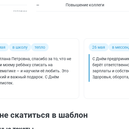
Повышение коллеги
—
мая
в школу
тепло
26 мая
в мессе
тлана Петровна, спасибо за то, что не
С Днём предпринима
и моему ребёнку списать на
берёт ответственн
ематике — и научили её любить. Это
зарплаты и собств
кий и важный подарок. С Днём
Здоровья, оборота,
лиотек.
не скатиться в шаблон