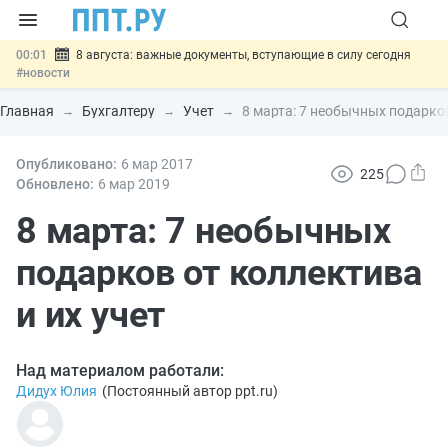
00:01
8 августа: важные документы, вступающие в силу сегодня
#новости
07.08
Подписан закон о блокировке продажи опасных товаров через
«Честный знак»
#новости
Главная
Бухгалтеру
Учет
8 марта: 7 необычных подарков
07.08
Дистанционную работу беременных пропишут в ТК РФ
#новости
07.08
Опубликовано:
Госпошлину за устранение ошибок в документах предлагают
6 мар
2017
225
отменить
#новости
Обновлено:
6 мар
2019
07.08
Важно
Разработают единые критерии трудовых и ГПХ-
отношений
8 марта: 7 необычных
#новости
подарков от коллектива
и их учет
Над материалом работали:
Дидух Юлия
(
Постоянный автор ppt.ru
)