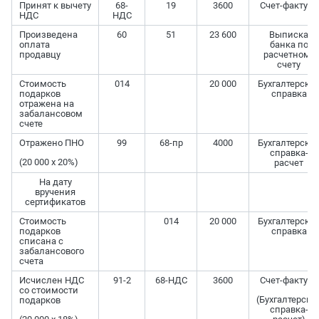
Принят к вычету
68-
19
3600
Счет-фактура
НДС
НДС
Произведена
60
51
23 600
Выписка
оплата
банка по
продавцу
расчетному
счету
Стоимость
014
20 000
Бухгалтерска
подарков
справка
отражена на
забалансовом
счете
Отражено ПНО
99
68-пр
4000
Бухгалтерска
справка-
(20 000 x 20%)
расчет
На дату
вручения
сертификатов
Стоимость
014
20 000
Бухгалтерска
подарков
справка
списана с
забалансового
счета
Исчислен НДС
91-2
68-НДС
3600
Счет-фактура
со стоимости
(Бухгалтерска
подарков
справка-