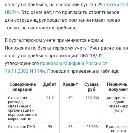
налогу на прибыль, на основании пункта 29
статьи 270
НК РФ
. Это означает, что пригласить стриптизеров
для сотрудниц руководство компании имеет право
только за счет чистой прибыли.
В бухгалтерском учете применяются нормы
Положения по бухгалтерскому учету "Учет расчетов по
налогу на прибыль организаций" ПБУ 18/02,
утвержденного
приказом Минфина России от
19.11.2002 N 114н
. Проводки приведены в таблице:
Содержание
Дебет
Кредит
Сумма,
Первичный
операций
руб.
документ
Отражены
91-2
60
118 000
Акт приемки-
расходы,
сдачи
связанные с
оказанных
организацией
услуг
корпоративного
мероприятия
Отражено ПНО
99
68
23 600
Бухгалтерская
справка-