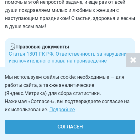
помочь в этой непростой задаче, и еще раз от всей
души поздравляем милых и любимых женщин с
наступающим праздником! Счастья, здоровья и весны
в душе всем вам!
Правовые документы
Статья 1301 ГК РФ. Ответственность за нарушение
исключительного права на произведение
Статья 223 ГК РФ. Момент возникновения права
Мы используем файлы cookie: необходимые — для
собственности у приобретателя по договору
работы сайта, а также аналитические
Статья 7.12 КОАП РФ. Нарушение авторских и
(Яндекс.Метрика) для сбора статистики.
смежных прав, изобретательских и патентных прав
Нажимая «Согласен», вы подтверждаете согласие на
Статья 105.3 НК РФ. Общие положения о
их использование.
Подробнее
налогообложении в сделках между
взаимозависимыми лицами
СОГЛАСЕН
Статья 146 НК РФ. Объект налогообложения