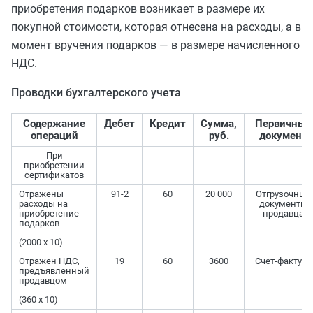
приобретения подарков возникает в размере их
покупной стоимости, которая отнесена на расходы, а в
момент вручения подарков — в размере начисленного
НДС.
Проводки бухгалтерского учета
Содержание
Дебет
Кредит
Сумма,
Первичный
операций
руб.
документ
При
приобретении
сертификатов
Отражены
91-2
60
20 000
Отгрузочные
расходы на
документы
приобретение
продавца
подарков
(2000 x 10)
Отражен НДС,
19
60
3600
Счет-фактура
предъявленный
продавцом
(360 x 10)