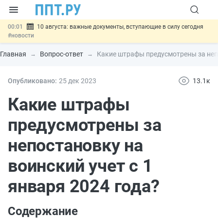
00:01
10 августа: важные документы, вступающие в силу сегодня
#новости
07.08
Подписан закон о блокировке продажи опасных товаров через
«Честный знак»
#новости
Главная
Вопрос-ответ
Какие штрафы предусмотрены за непо
07.08
Дистанционную работу беременных пропишут в ТК РФ
#новости
07.08
Госпошлину за устранение ошибок в документах предлагают
Опубликовано:
25 дек
2023
13.1к
отменить
#новости
07.08
Важно
Разработают единые критерии трудовых и ГПХ-
Какие штрафы
отношений
#новости
предусмотрены за
непостановку на
воинский учет с 1
января 2024 года?
Содержание