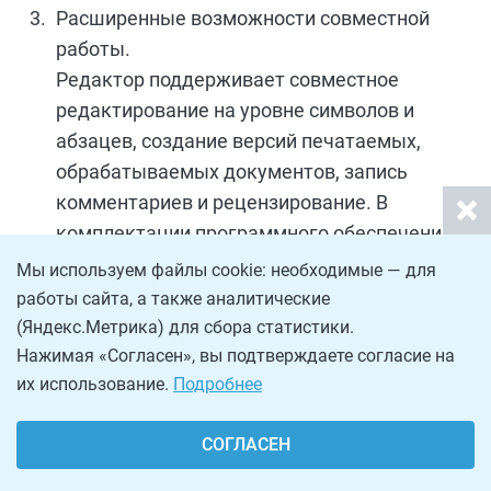
Расширенные возможности совместной
работы.
Редактор поддерживает совместное
редактирование на уровне символов и
абзацев, создание версий печатаемых,
обрабатываемых документов, запись
комментариев и рецензирование. В
комплектации программного обеспечения
имеется встроенный чат для коллективной
Мы используем файлы cookie: необходимые — для
работы.
работы сайта, а также аналитические
(Яндекс.Метрика) для сбора статистики.
Среди недостатков рассматриваемой
Нажимая «Согласен», вы подтверждаете согласие на
программы для текстов были замечены
их использование.
Подробнее
следующие:
СОГЛАСЕН
ограниченность бесплатной версии
(выражается в ограничениях по количеству