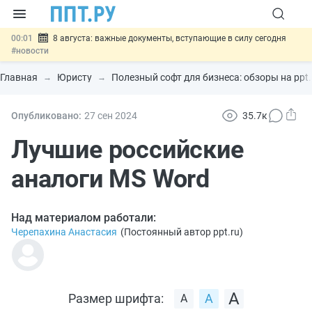
00:01
8 августа: важные документы, вступающие в силу сегодня
#новости
07.08
Подписан закон о блокировке продажи опасных товаров через
«Честный знак»
#новости
Главная
Юристу
Полезный софт для бизнеса: обзоры на ppt.
07.08
Дистанционную работу беременных пропишут в ТК РФ
#новости
07.08
Госпошлину за устранение ошибок в документах предлагают
Опубликовано:
27 сен
2024
35.7к
отменить
#новости
07.08
Важно
Разработают единые критерии трудовых и ГПХ-
Лучшие российские
отношений
#новости
аналоги MS Word
Над материалом работали:
Черепахина Анастасия
(
Постоянный автор ppt.ru
)
Размер шрифта: