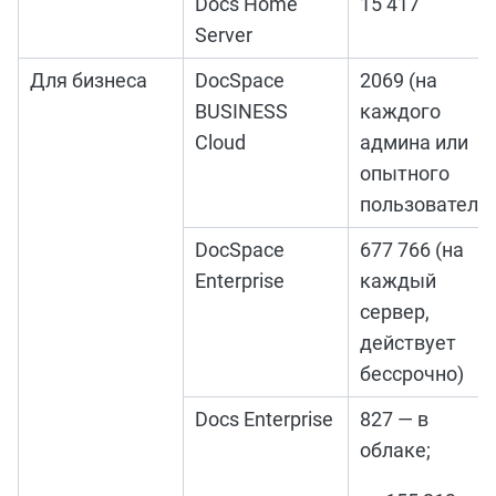
Docs Home
15 417
Server
Для бизнеса
DocSpace
2069 (на
BUSINESS
каждого
Cloud
админа или
опытного
пользователя)
DocSpace
677 766 (на
Enterprise
каждый
сервер,
действует
бессрочно)
Docs Enterprise
827 — в
облаке;