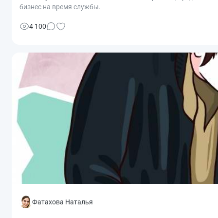
бизнес на время службы.
4 100
Фатахова Наталья