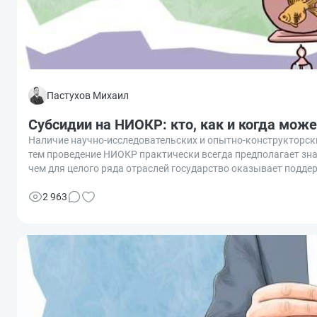
Пастухов Михаил
Субсидии на НИОКР: кто, как и когда може
Наличие научно-исследовательских и опытно-конструкторских
тем проведение НИОКР практически всегда предполагает зна
чем для целого ряда отраслей государство оказывает подде
знать о субсидиях на НИОКР, кто, как и когда может их получ
2 963