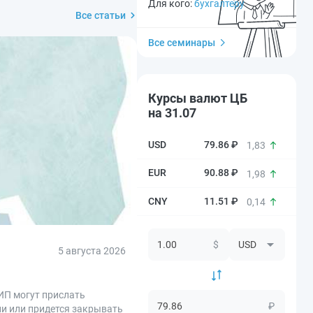
Для кого:
бухгалтеру
Все статьи
Все семинары
Курсы валют ЦБ
на 31.07
79.86 ₽
1,83
90.88 ₽
1,98
11.51 ₽
0,14
$
5 августа 2026
ИП могут прислать
₽
ии или придется закрывать