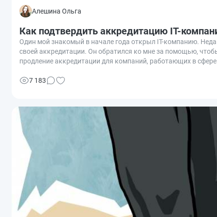
Алешина Ольга
Как подтвердить аккредитацию IT-компани
Один мой знакомый в начале года открыл IT-компанию. Неда
своей аккредитации. Он обратился ко мне за помощью, чтоб
продление аккредитации для компаний, работающих в сфере 
7 183