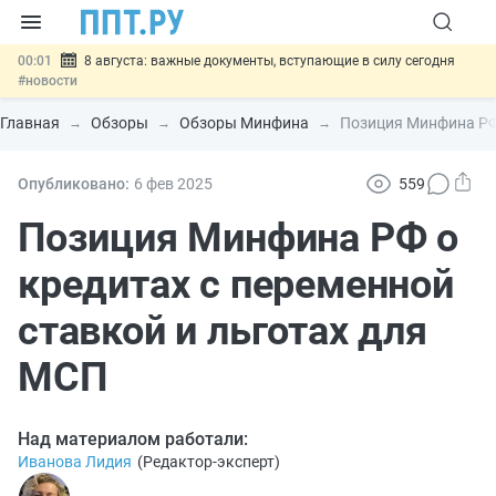
00:01
8 августа: важные документы, вступающие в силу сегодня
#новости
07.08
Подписан закон о блокировке продажи опасных товаров через
«Честный знак»
#новости
Главная
Обзоры
Обзоры Минфина
Позиция Минфина РФ 
07.08
Дистанционную работу беременных пропишут в ТК РФ
#новости
07.08
Госпошлину за устранение ошибок в документах предлагают
Опубликовано:
6 фев
2025
559
отменить
#новости
07.08
Важно
Разработают единые критерии трудовых и ГПХ-
Позиция Минфина РФ о
отношений
#новости
кредитах с переменной
ставкой и льготах для
МСП
Над материалом работали:
Иванова Лидия
(
Редактор-эксперт
)