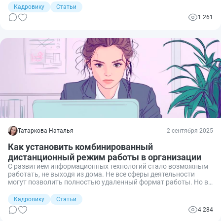
удалёнщиками. Теперь работа из дома — не норма, а
Кадровику
Статьи
инструмент точечного привлечения специалистов.
1 261
Татаркова Наталья
2 сентября 2025
Как установить комбинированный
дистанционный режим работы в организации
С развитием информационных технологий стало возможным
работать, не выходя из дома. Не все сферы деятельности
могут позволить полностью удаленный формат работы. Но в
некоторых, где не требуется постоянное присутствие
сотрудника на рабочем месте, устанавливают
Кадровику
Статьи
комбинированный дистанционный режим работы.
4 284
Поговорим, что это такое, как его установить и прописать в