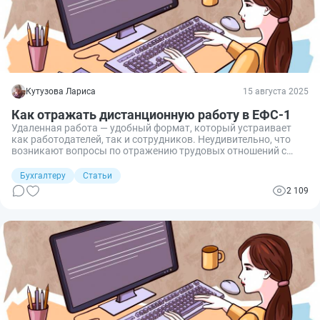
Кутузова Лариса
15 августа 2025
Как отражать дистанционную работу в ЕФС-1
Удаленная работа — удобный формат, который устраивает
как работодателей, так и сотрудников. Неудивительно, что
возникают вопросы по отражению трудовых отношений с
такими работниками в персонифицированной отчетности.
Расскажу, как в отчете ЕФС-1 отразить кадровое мероприятие
Бухгалтеру
Статьи
по приему и переводу сотрудника на «удаленку» и обратно на
2 109
стационарное рабочее место.