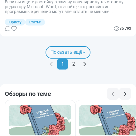
Если вы ищете достойную замену популярному текстовому
редактору Microsoft Word, то знайте, что российские
программные решения могут впечатлить не меньше.
Познакомьтесь с лучшими отечественными аналогами
«Ворда», доступными, функциональными и не уступающими
Юристу
Статьи
ему по качеству. Узнайте, какие бесплатные офисные пакеты
35 793
составляют достойную конкуренцию упомянутому мировому
продукту и какие уникальные инструменты они предлагают
пользователям.
Показать ещё
1
2
Обзоры по теме