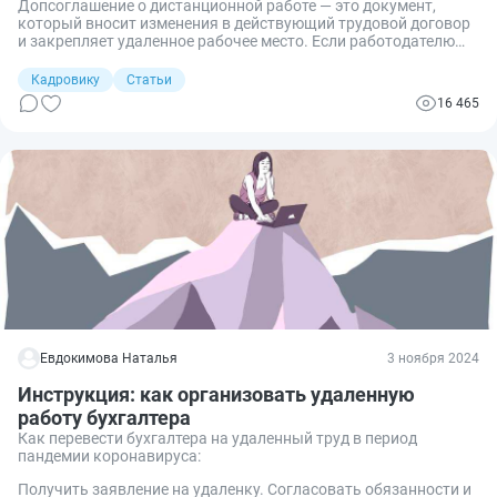
Допсоглашение о дистанционной работе — это документ,
который вносит изменения в действующий трудовой договор
и закрепляет удаленное рабочее место. Если работодателю
требуется, в документ включают дополнения, касающиеся
корректировки обязанностей, трудового расписания и
Кадровику
Статьи
контроля исполнения.
16 465
Евдокимова Наталья
3 ноября 2024
Инструкция: как организовать удаленную
работу бухгалтера
Как перевести бухгалтера на удаленный труд в период
пандемии коронавируса:
Получить заявление на удаленку. Согласовать обязанности и