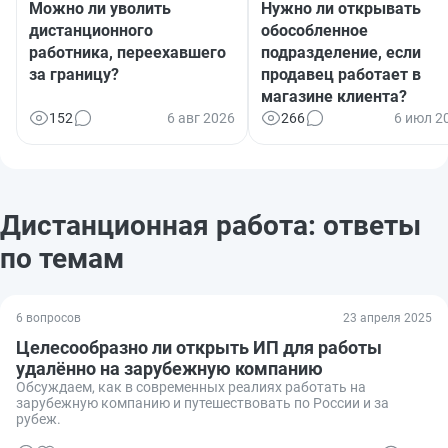
Можно ли уволить
Нужно ли открывать
дистанционного
обособленное
работника, переехавшего
подразделение, если
за границу?
продавец работает в
магазине клиента?
152
6 авг 2026
266
6 июл 2
Дистанционная работа: ответы
по темам
6 вопросов
23 апреля 2025
Целесообразно ли открыть ИП для работы
удалённо на зарубежную компанию
Обсуждаем, как в современных реалиях работать на
зарубежную компанию и путешествовать по России и за
рубеж.