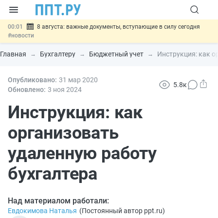
00:01
8 августа: важные документы, вступающие в силу сегодня
#новости
07.08
Подписан закон о блокировке продажи опасных товаров через
«Честный знак»
#новости
Главная
Бухгалтеру
Бюджетный учет
Инструкция: как о
07.08
Дистанционную работу беременных пропишут в ТК РФ
#новости
07.08
Опубликовано:
Госпошлину за устранение ошибок в документах предлагают
31 мар
2020
5.8к
отменить
#новости
Обновлено:
3 ноя
2024
07.08
Важно
Разработают единые критерии трудовых и ГПХ-
отношений
Инструкция: как
#новости
организовать
удаленную работу
бухгалтера
Над материалом работали:
Евдокимова Наталья
(
Постоянный автор ppt.ru
)