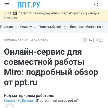
00:01
7 августа: важные документы, вступающие в силу сегодня
#новости
06.08
Минпромторг предложил запретить смешанные лоты
электроники в госзакупках
#новости
Главная
Юристу
Полезный софт для бизнеса: обзоры на ppt.
06.08
Подписан указ об отмене спецрежима для вкладов физлиц из
недружественных стран
#новости
06.08
Возврат денег за риелторские услуги при недействительных
Опубликовано:
14 окт
2024
4к
сделках: инициатива
#новости
06.08
Важно
Обеспечительный платёж СПОТ могут заменить
Онлайн-сервис для
банковской гарантией
#новости
совместной работы
Miro: подробный обзор
от ppt.ru
Над материалом работали:
Коваленко Евгения
(
Постоянный автор ppt.ru
)