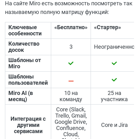
На сайте Мirо есть возможность посмотреть так
называемую полную матрицу функций:
Ключевые
«Бесплатно»
«Стартер»
особенности
Количество
3
Неограниченно
досок
Шаблоны от
Мirо
Шаблоны
пользователей
Miro AI (в
10 на
25 на
месяц)
команду
участника
Core (Slack,
Trello, Gmail,
Интеграция с
Google Drive,
другими
Core и Jira
Confluence,
сервисами
Cloud,