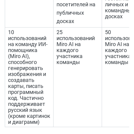
посетителей на
личных и
командных
публичных
досках
досках
10
25
50
использований
использований
использов
на команду ИИ-
Miro AI на
Miro AI на
помощника
каждого
каждого
(Miro AI),
участника
участника
способного
команды
команды
генерировать
изображения и
создавать
карты, писать
программный
код. Частично
поддерживает
русский язык
(кроме картинок
и диаграмм)