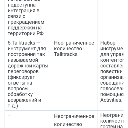
недоступна
интеграция в
связи с
прекращением
поддержки на
территории РФ
5 Talktracks —
Неограниченное
Набор
инструмент для
количество
инструмен
построения так
Talktracks
для управл
называемой
контентом,
дорожной карты
составлен
переговоров
повестки д
(фиксирует
организац
ответы на
совещаний
вопросы,
голосовани
обработку
помощью M
возражений и
Activities.
т.д.)
—
Неогранич
Неограниченное
количеств
количество
гостей на