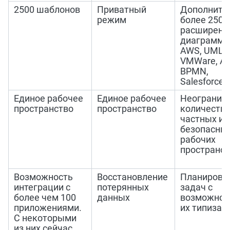
2500 шаблонов
Приватный
Дополните
режим
более 2500
расширенн
диаграмм 
AWS, UML,
VMWare, Az
BPMN,
Salesforce
Единое рабочее
Единое рабочее
Неогранич
пространство
пространство
количеств
частных и
безопасны
рабочих
пространст
Возможность
Восстановление
Планировщ
интеграции с
потерянных
задач с
более чем 100
данных
возможнос
приложениями.
их типизац
С некоторыми
из них сейчас