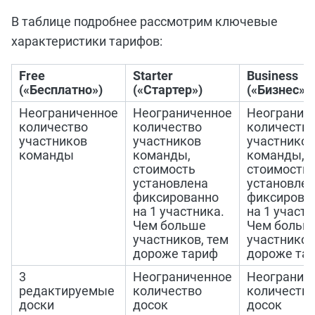
В таблице подробнее рассмотрим ключевые
характеристики тарифов:
Free
Starter
Business
(«Бесплатно»)
(«Стартер»)
(«Бизнес»)
Неограниченное
Неограниченное
Неогранич
количество
количество
количеств
участников
участников
участников
команды
команды,
команды,
стоимость
стоимость
установлена
установле
фиксированно
фиксирова
на 1 участника.
на 1 участн
Чем больше
Чем больш
участников, тем
участников
дороже тариф
дороже та
3
Неограниченное
Неогранич
редактируемые
количество
количеств
доски
досок
досок