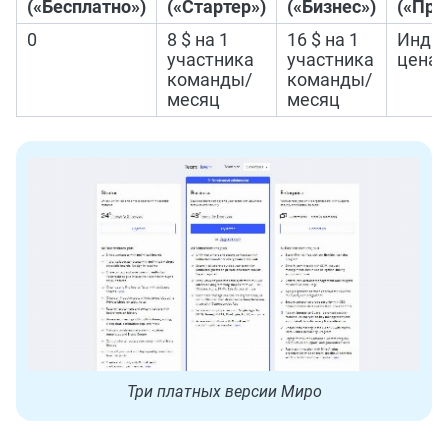
(«Бесплатно»)
(«Стартер»)
(«Бизнес»)
(«Пре
0
8 $ на 1
16 $ на 1
Инди
участника
участника
цена
команды/
команды/
месяц
месяц
Три платных версии Миро