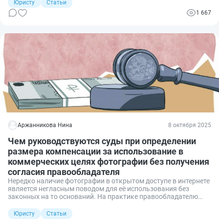
срочно договариваться. А ведь всё можно было
Юристу
Статьи
предусмотреть заранее. Разбираемся, как реализовать права
1 667
на интеллектуальную собственность и не потерять свою долю.
Аржанникова Нина
8 октября 2025
Чем руководствуются суды при определении
размера компенсации за использование в
коммерческих целях фотографии без получения
согласия правообладателя
Нередко наличие фотографии в открытом доступе в интернете
является негласным поводом для её использования без
законных на то оснований. На практике правообладателю
крайне сложно определить сумму исковых требований,
поскольку методики оценки подобных убытков для объектов
Юристу
Статьи