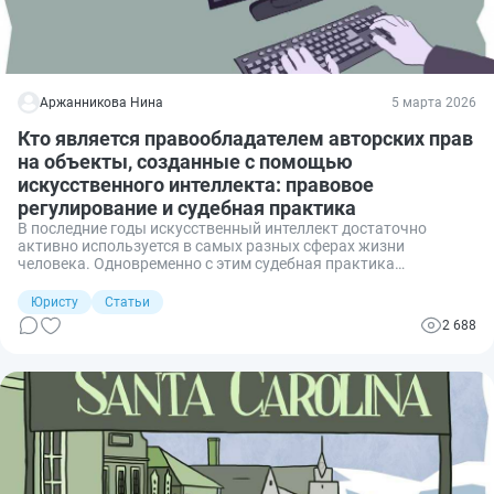
Аржанникова Нина
5 марта 2026
Кто является правообладателем авторских прав
на объекты, созданные с помощью
искусственного интеллекта: правовое
регулирование и судебная практика
В последние годы искусственный интеллект достаточно
активно используется в самых разных сферах жизни
человека. Одновременно с этим судебная практика
обогатилась прецедентами в сфере защиты авторских прав на
произведение, сгенерированное искусственным интеллектом.
Юристу
Статьи
При разрешении данных споров важно определить, станет ли
2 688
результат работы нейросети объектом авторского права и
кто является автором: пользователь, сам ИИ, который
выполнил основную работу, или же разработчик. Здесь я
поделюсь полезными практическими рекомендациями,
которые помогут пользователю ИИ выстроить безопасную
модель работы с нейросетями, особенно при коммерческом
использовании результатов ИИ.