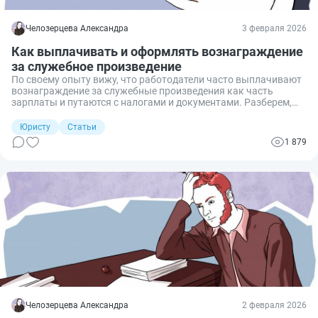
Челозерцева Александра
3 февраля 2026
Как выплачивать и оформлять вознаграждение
за служебное произведение
По своему опыту вижу, что работодатели часто выплачивают
вознаграждение за служебные произведения как часть
зарплаты и путаются с налогами и документами. Разберем,
как правильно оформить такое вознаграждение, рассчитать
его размер и учесть налоги и взносы.
Юристу
Статьи
1 879
Челозерцева Александра
2 февраля 2026