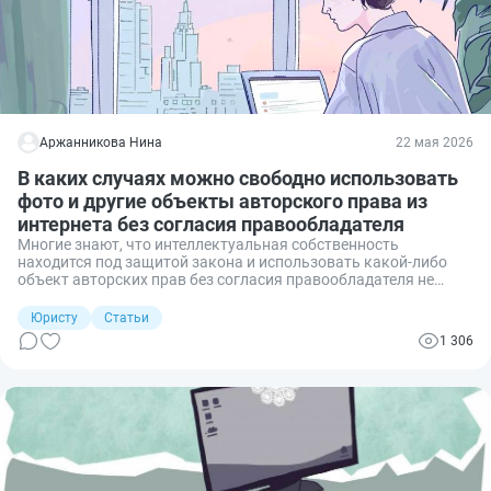
Аржанникова Нина
22 мая 2026
В каких случаях можно свободно использовать
фото и другие объекты авторского права из
интернета без согласия правообладателя
Многие знают, что интеллектуальная собственность
находится под защитой закона и использовать какой-либо
объект авторских прав без согласия правообладателя не
допускается. Однако не всегда для заимствования материала
требуется согласие его автора. Законодатель предусмотрел
Юристу
Статьи
способы законного использования объекта авторских прав
1 306
без согласия правообладателя. Об этом и пойдет речь.