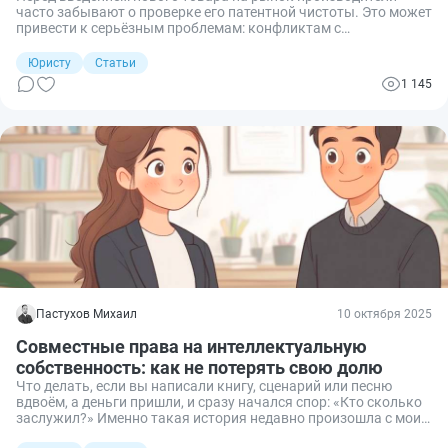
часто забывают о проверке его патентной чистоты. Это может
привести к серьёзным проблемам: конфликтам с
правообладателями, судебным разбирательствам и даже
уголовной ответственности. Оценка патентной чистоты не
Юристу
Статьи
просто формальность, а необходимая процедура, которая
1 145
защищает бизнес от непредвиденных правовых рисков.
Разберёмся, что это такое и как правильно провести анализ.
Пастухов Михаил
10 октября 2025
Совместные права на интеллектуальную
собственность: как не потерять свою долю
Что делать, если вы написали книгу, сценарий или песню
вдвоём, а деньги пришли, и сразу начался спор: «Кто сколько
заслужил?» Именно такая история недавно произошла с моим
клиентом. Чтобы избежать конфликта, соавторам пришлось