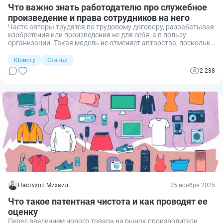
Что важно знать работодателю про служебное
произведение и права сотрудников на него
Часто авторы трудятся по трудовому договору, разрабатывая
изобретения или произведения не для себя, а в пользу
организации. Такая модель не отменяет авторства, поскольку
готовый продукт обезличить нельзя. Расскажу, как закон
регламентирует служебные произведения и разграничивает
Юристу
Статьи
право сотрудника и организации на него, какие документы
2 238
оформить с работником, чтобы избежать судебных споров.
Пастухов Михаил
25 ноября 2025
Что такое патентная чистота и как проводят ее
оценку
Перед введением нового товара на рынок производители