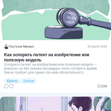
Пастухов Михаил
28 июля 2026
Как оспорить патент на изобретение или
полезную модель
Оспорить патент на изобретение или полезную модель —
реально, но без знания процедуры легко потерять время.
Закон требует для одних случаев обязательного
административного порядка, для других — сразу суда.
Объясняю, когда идти в Палату по патентным спорам, когда —
Юристу
Статьи
в Суд по интеллектуальным правам, а когда в районный суд.
226