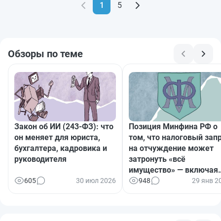
1
5
Обзоры по теме
Закон об ИИ (243-ФЗ): что
Позиция Минфина РФ о
он меняет для юриста,
том, что налоговый зап
бухгалтера, кадровика и
на отчуждение может
руководителя
затронуть «всё
имущество» — включая
права и интеллектуаль
605
30 июл 2026
948
29 янв 2
собственность