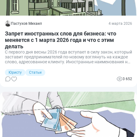
Пастухов Михаил
4 марта 2026
Запрет иностранных слов для бизнеса: что
меняется с 1 марта 2026 года и что с этим
делать
С первого дня весны 2026 года вступает в силу закон, который
заставит предпринимателей по-новому взглянуть на каждое
слово, адресованное клиенту. Иностранные наименования на
фасадах, указателях, в интерфейсах приложений и на
упаковке должны уступить место русскому языку. Объясняем,
Юристу
Статьи
как провести аудит, на какие словари опираться и какие
3 652
санкции предусмотрены за нарушения.