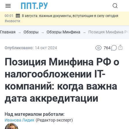
00:01
8 августа: важные документы, вступающие в силу сегодня
#новости
07.08
Подписан закон о блокировке продажи опасных товаров через
«Честный знак»
#новости
Главная
Обзоры
Обзоры Минфина
Позиция Минфина РФ 
07.08
Дистанционную работу беременных пропишут в ТК РФ
#новости
07.08
Госпошлину за устранение ошибок в документах предлагают
Опубликовано:
14 окт
2024
764
отменить
#новости
07.08
Важно
Разработают единые критерии трудовых и ГПХ-
Позиция Минфина РФ о
отношений
#новости
налогообложении IT-
компаний: когда важна
дата аккредитации
Над материалом работали:
Иванова Лидия
(
Редактор-эксперт
)