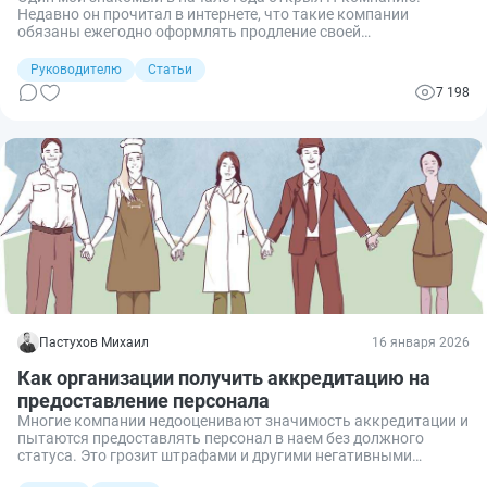
Недавно он прочитал в интернете, что такие компании
обязаны ежегодно оформлять продление своей
аккредитации. Он обратился ко мне за помощью, чтобы
узнать, что такое подтверждение аккредитации. Разбираемся
Руководителю
Статьи
вместе, как производится продление аккредитации для
7 198
компаний, работающих в сфере информационных технологий,
в 2026 году.
Пастухов Михаил
16 января 2026
Как организации получить аккредитацию на
предоставление персонала
Многие компании недооценивают значимость аккредитации и
пытаются предоставлять персонал в наем без должного
статуса. Это грозит штрафами и другими негативными
последствиями. Вместе с тем получить аккредитацию можно