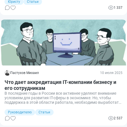
бесплатно за две недели, подав всего два документа. Главное
Юристу
Статьи
— убедиться заранее, что организация отвечает всем
1 337
требованиям закона. Рассмотрим полный перечень
требований и пошагово весь процесс аккредитации.
Пастухов Михаил
10 июля 2025
Что дает аккредитация IT-компании бизнесу и
его сотрудникам
В последние годы в России все активнее уделяют внимание
условиям для развития IT-сферы в экономике. Но, чтобы
поддержка в этой области работала, необходимо выработать
критерии соответствия, по которым государство определяет,
кто получит преференции, а кто — нет. Одним из таких
Руководителю
Статьи
критериев является наличие или отсутствие у организации IT-
2 537
аккредитации от Минцифры. Рассмотрим подробнее, что
конкретно предоставляет такой статус как бизнесу, так и его