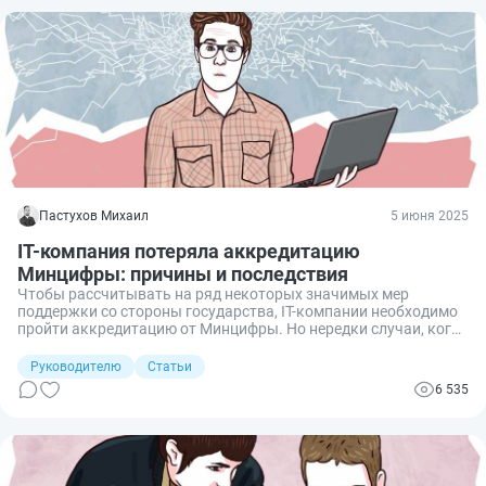
сотрудникам.
Пастухов Михаил
5 июня 2025
IT-компания потеряла аккредитацию
Минцифры: причины и последствия
Чтобы рассчитывать на ряд некоторых значимых мер
поддержки со стороны государства, IT-компании необходимо
пройти аккредитацию от Минцифры. Но нередки случаи, когда
эту аккредитацию у компаний аннулируют по различным
причинам. Для некоторых организаций это является
Руководителю
Статьи
существенным ударом по операционной деятельности,
6 535
поскольку они могут потерять ряд своих конкретных
преимуществ. Рассмотрим подробнее, что делать в случае,
если IT-компания потеряла аккредитацию, причины, по
которым ее могут аннулировать, и последствия.