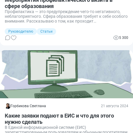
сфере образования
Профилактика — это предупреждение чего-то негативного,
неблагоприятного. Сфера образования требует к себе особого
внимания. Рассказываю о том, как проходит
профилактический визит в этой сфере и каковы его
последствия.
Руководителю
Статьи
5 300
Горбикова Светлана
21 августа 2024
Какие заявки подают в ЕИС и что для этого
нужно сделать
В Единой информационной системе (ЕИС)
зарегистрированным пользователям и обычным посетителям