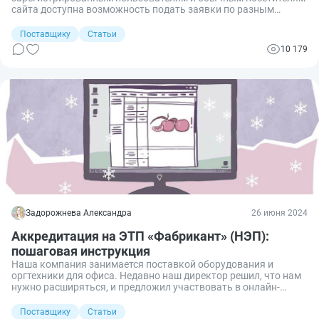
сайта доступна возможность подать заявки по разным
вопросам закупочной деятельности. Разбираемся, как это
сделать.
Поставщику
Статьи
10 179
Задорожнева Александра
26 июня 2024
Аккредитация на ЭТП «Фабрикант» (НЭП):
пошаговая инструкция
Наша компания занимается поставкой оборудования и
оргтехники для офиса. Недавно наш директор решил, что нам
нужно расширяться, и предложил участвовать в онлайн-
закупках по 44-ФЗ и 223-ФЗ. Некоторые сотрудники прошли
обучение по торгам и рассказали нам, как
Поставщику
Статьи