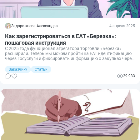
Задорожнева Александра
4 апреля 2025
Как зарегистрироваться в ЕАТ «Березка»:
пошаговая инструкция
С 2025 года функционал агрегатора торговли «Березка»
расширили. Теперь мы можем пройти на ЕАТ идентификацию
через Госуслуги и фиксировать информацию о закупках через
«Независимый регистратор» ЕИС. Но всё это — после
регистрации и авторизации в системе. Рассказываем, как
Заказчику
Статьи
зарегистрироваться на сайте «Березка» заказчику и
29 933
поставщику и как решать проблемы, возникающие при
регистрации.