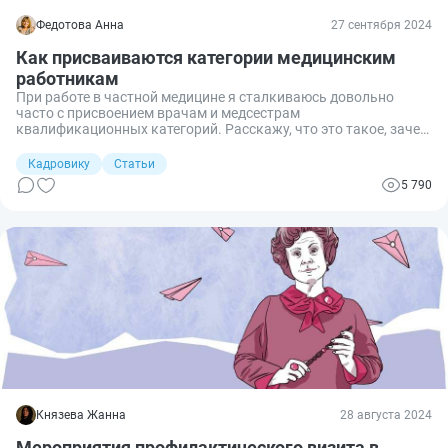
Федотова Анна
27 сентября 2024
Как присваиваются категории медицинским
работникам
При работе в частной медицине я сталкиваюсь довольно
часто с присвоением врачам и медсестрам
квалификационных категорий. Расскажу, что это такое, зачем
они нужны и как присваиваются.
Кадровику
Статьи
5 790
Князева Жанна
28 августа 2024
Мероприятия профилактического визита в