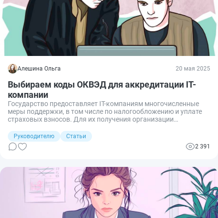
Алешина Ольга
20 мая 2025
Выбираем коды ОКВЭД для аккредитации IT-
компании
Государство предоставляет IT-компаниям многочисленные
меры поддержки, в том числе по налогообложению и уплате
страховых взносов. Для их получения организации
необходимо получить аккредитацию и работать по
определенным направлениям, которые соответствуют
Руководителю
Статьи
конкретным кодам ОКВЭД. Разберем, какие коды ОКВЭД
2 391
требуется выбрать, чтобы IT-компании получить
аккредитацию.