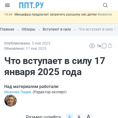
14:44
Минцифры предлагает запретить рассылку смс детям
#новости
14:02
Основания для выдворения иностранцев из России стало
больше
#новости
Главная
Обзоры
Вступают в силу
Что вступает в силу 1
13:16
Могут разрешить использование персональных данных россиян
для обучения ИИ
#новости
12:42
Опубликовано:
Губернаторам дадут право вводить разрешительный учёт
5 янв
2025
1к
иностранцев
#новости
Обновлено:
17 янв
2025
11:31
Важно
Разработают единые критерии трудовых и ГПХ-
отношений
Что вступает в силу 17
#новости
января 2025 года
Над материалом работали:
Иванова Лидия
(
Редактор-эксперт
)
Размер шрифта: