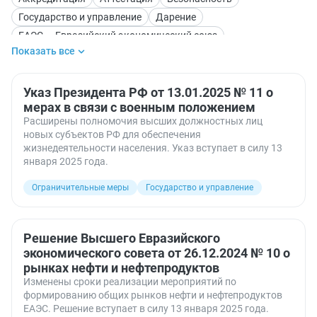
Государство и управление
Дарение
ЕАЭС — Евразийский экономический союз
Показать все
Импорт (ввоз товаров)
Награждения
Недвижимость
Нотариус. Нотариальные действия
Ограничительные меры
Указ Президента РФ от 13.01.2025 № 11 о
Санкции
мерах в связи с военным положением
Расширены полномочия высших должностных лиц
новых субъектов РФ для обеспечения
жизнедеятельности населения. Указ вступает в силу 13
января 2025 года.
Ограничительные меры
Государство и управление
Решение Высшего Евразийского
экономического совета от 26.12.2024 № 10 о
рынках нефти и нефтепродуктов
Изменены сроки реализации мероприятий по
формированию общих рынков нефти и нефтепродуктов
ЕАЭС. Решение вступает в силу 13 января 2025 года.