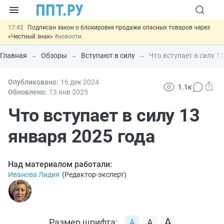
17:42
Подписан закон о блокировке продажи опасных товаров через
«Честный знак»
#новости
17:17
Дистанционную работу беременных пропишут в ТК РФ
#новости
Главная
Обзоры
Вступают в силу
Что вступает в силу 1
16:02
Госпошлину за устранение ошибок в документах предлагают
отменить
#новости
15:25
Опубликовано:
Изменят правила контроля за подрядчиками ИЖС с эскроу-
16 дек
2024
1.1к
счетами
#новости
Обновлено:
13 янв
2025
11:31
Важно
Разработают единые критерии трудовых и ГПХ-
отношений
Что вступает в силу 13
#новости
января 2025 года
Над материалом работали:
Иванова Лидия
(
Редактор-эксперт
)
Размер шрифта: