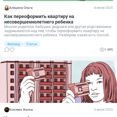
Алешина Ольга
4 июля 2025
Как переоформить квартиру на
несовершеннолетнего ребенка
Многие родители, бабушки, дедушки или другие родственники
задумываются над тем, чтобы переоформить квартиру на
несовершеннолетнего ребенка. Разберем, какие есть способы
переоформления, какой выбрать и какова процедура
передачи собственности несовершеннолетнему.
Физлицу
Статьи
1 695
Князева Жанна
3 июля 2025