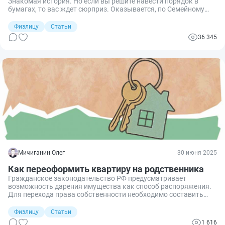
Знакомая история. Но если вы решите навести порядок в
бумагах, то вас ждет сюрприз. Оказывается, по Семейному
кодексу ваш автомобиль — общий. Расскажу обо всех
вариантах переоформления его на супругу: от дарственной, за
Физлицу
Статьи
которую не нужно платить налог, до продажи за 1 рубль.
36 345
Мичиганин Олег
30 июня 2025
Как переоформить квартиру на родственника
Гражданское законодательство РФ предусматривает
возможность дарения имущества как способ распоряжения.
Для перехода права собственности необходимо составить
договор в правильной форме и своевременно
зарегистрировать сделку. Рассказываю, как это грамотно
Физлицу
Статьи
сделать.
1 616