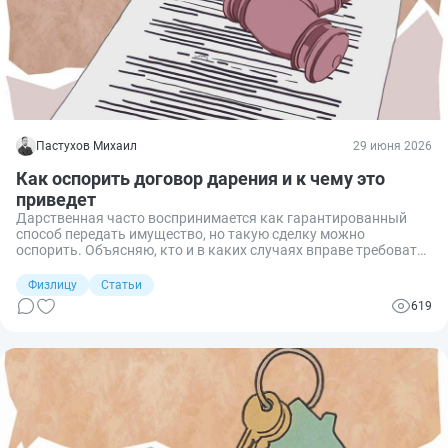
Пастухов Михаил
29 июня 2026
Как оспорить договор дарения и к чему это
приведет
Дарственная часто воспринимается как гарантированный
способ передать имущество, но такую сделку можно
оспорить. Объясняю, кто и в каких случаях вправе требовать
признать договор недействительным, чем оспаривание
отличается от отмены и как пошагово действовать в суде.
Физлицу
Статьи
619