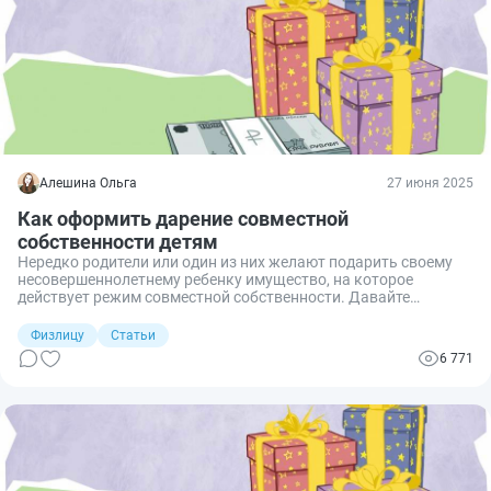
Алешина Ольга
27 июня 2025
Как оформить дарение совместной
собственности детям
Нередко родители или один из них желают подарить своему
несовершеннолетнему ребенку имущество, на которое
действует режим совместной собственности. Давайте
разбираться, какие нюансы действуют при дарении
несовершеннолетним детям такого имущества.
Физлицу
Статьи
6 771