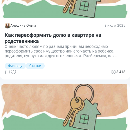
Алешина Ольга
8 июля 2025
Как переоформить долю в квартире на
родственника
Очень часто людям по разным причинам необходимо
переоформить свое имущество или его часть на ребенка,
родителя, супруга или другого человека. Разберемся, как
произвести переоформление доли в квартире и какие
существуют нюансы этой процедуры.
Физлицу
Статьи
3 418