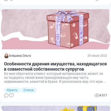
Алешина Ольга
29 июня 2025
Особенности дарения имущества, находящегося
в совместной собственности супругов
Ко мне обратился клиент, который интересовался, может ли
он подарить своей жене принадлежащую ему часть
недвижимости, нажитой в браке. Я разъяснила ему, что муж и
жена вправе свободно распоряжаться своей долей
собственности в совместно нажитом ими за период брака
Юристу
Статьи
имуществе, в т.ч. подарить его второму супругу или третьему
4 017
лицу. Но совершение таких сделок имеет свои нюансы.
Рассмотрим их подробнее.