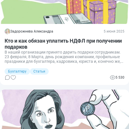
Задорожнева Александра
5 июня 2025
Кто и как обязан уплатить НДФЛ при получении
подарков
В нашей организации принято дарить подарки сотрудникам.
23 февраля, 8 Марта, день рождения компании, профильные
праздники для бухгалтера, кадровика, юриста и, конечно же,
Новый год — наши работники всегда получают тематические
презенты. Но в некоторых случаях недостаточно просто
Бухгалтеру
Статьи
передать подарок: нужно оформить договор дарения и
5 530
заплатить налог. Кому и как — расскажу в статье.