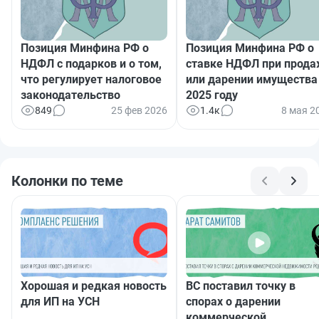
Позиция Минфина РФ о
Позиция Минфина РФ о
НДФЛ с подарков и о том,
ставке НДФЛ при прод
что регулирует налоговое
или дарении имущества
законодательство
2025 году
849
25 фев 2026
1.4к
8 мая 2
Колонки по теме
Хорошая и редкая новость
ВС поставил точку в
для ИП на УСН
спорах о дарении
коммерческой