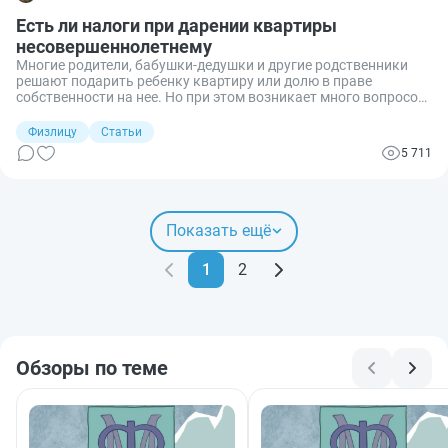
Есть ли налоги при дарении квартиры
несовершеннолетнему
Многие родители, бабушки-дедушки и другие родственники
решают подарить ребенку квартиру или долю в праве
собственности на нее. Но при этом возникает много вопросов,
на которые мне, как адвокату, приходится часто отвечать при
консультировании клиентов. Разберемся с одними из
Физлицу
Статьи
наиболее часто встречающихся вопросов: есть ли налоги при
5 711
дарении квартиры несовершеннолетнему и кто их должен
платить.
Показать ещё
1
2
Обзоры по теме