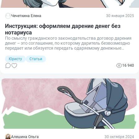
Чечеткина Елена
30 января 2025
Инструкция: оформляем дарение денег без
нотариуса
По смыслу гражданского законодательства договор дарения
денег – это соглашение, по которому даритель безвозмездно
передает или обязуется передать одаряемому денежные
средства. Разберемся, как составить такое соглашение и надо
ли обращаться к нотариусу.
Юристу
Статьи
16 940
Алешина Ольга
30 октября 2024