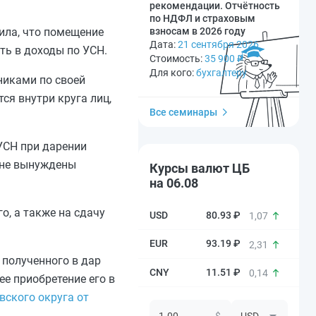
рекомендации. Отчётность
по НДФЛ и страховым
взносам в 2026 году
ила, что помещение
Дата:
21 сентября 2026
ть в доходы по УСН.
Стоимость:
35 900
₽
Для кого:
бухгалтеру
никами по своей
ся внутри круга лиц,
Все семинары
 УСН при дарении
ане вынуждены
Курсы валют ЦБ
на 06.08
о, а также на сдачу
80.93 ₽
1,07
93.19 ₽
2,31
 полученного в дар
11.51 ₽
0,14
е приобретение его в
вского округа от
$