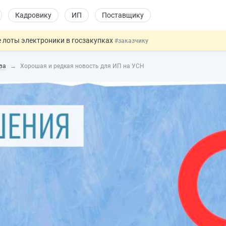
Кадровику
ИП
Поставщику
 лоты электроники в госзакупках
#заказчику
дов физлиц из недружественных стран
#бухгалтеру
ва
Хорошая и редкая новость для ИП на УСН
йствительных сделках: инициатива
#юристу
 патента иностранцев за неуплату НДФЛ
#кадровику
т заменить банковской гарантией
#бухгалтеру