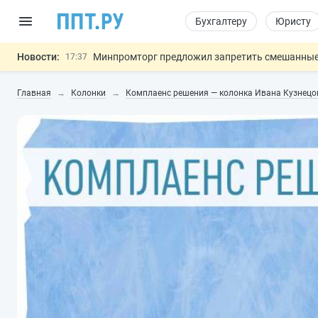
Бухгалтеру
Юристу
Новости:
Минпромторг предложил запретить смешанные
17:37
Подписан указ об отмене спецрежима для вкла
17:13
Главная
Колонки
Комплаенс решения — колонка Ивана Кузнецо
Возврат денег за риелторские услуги при неде
16:30
МВД запускает автоматическое аннулирование
15:51
Обеспечительный платёж СПОТ могу
13:48
Важно