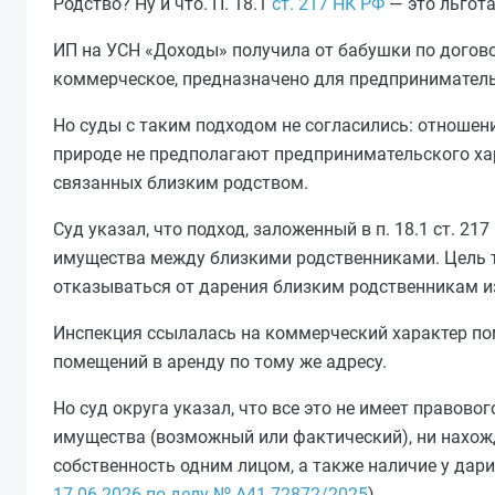
Родство? Ну и что. П. 18.1
ст. 217 НК РФ
— это льгота
ИП на УСН «Доходы» получила от бабушки по догов
коммерческое, предназначено для предпринимательс
Но суды с таким подходом не согласились: отноше
природе не предполагают предпринимательского хар
связанных близким родством.
Суд указал, что подход, заложенный в п. 18.1 ст. 2
имущества между близкими родственниками. Цель т
отказываться от дарения близким родственникам из
Инспекция ссылалась на коммерческий характер пом
помещений в аренду по тому же адресу.
Но суд округа указал, что все это не имеет правово
имущества (возможный или фактический), ни нахож
собственность одним лицом, а также наличие у дари
17.06.2026 по делу № А41-72872/2025
).