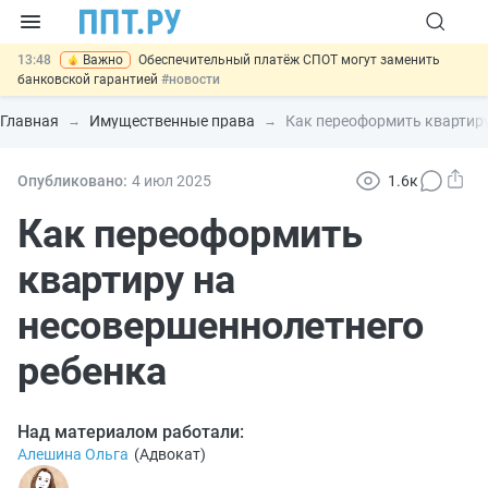
13:48
Важно
Обеспечительный платёж СПОТ могут заменить
банковской гарантией
#новости
12:17
Защита от сталкинга: доработанный законопроект направлен в
Правительство
#новости
Главная
Имущественные права
Как переоформить квартиру
11:23
Минпромторг предлагает новые формы сертификата и
декларации о соответствии
#новости
10:09
Риск атак БПЛА можно учитывать при оценке профрисков
Опубликовано:
4 июл
2025
1.6к
#новости
14:21
На оплату эвакуации автомобиля предложили давать скидку
Как переоформить
#новости
квартиру на
несовершеннолетнего
ребенка
Над материалом работали:
Алешина Ольга
(
Адвокат
)