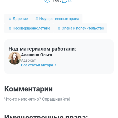
1 685
когда недвижимость переоформлена на него
неблизким родственником, а также ежегодно
уплачивать налог на имущество. Налоги платит сам
Дарение
Имущественные права
несовершеннолетний, при наличии у него доходов, или
Несовершеннолетние
Опека и попечительство
за него оплату обязан производить его законный
представитель.
Над материалом работали:
Алешина Ольга
Адвокат
Все статьи автора
Комментарии
Что-то непонятно? Спрашивайте!
Имущественные права: