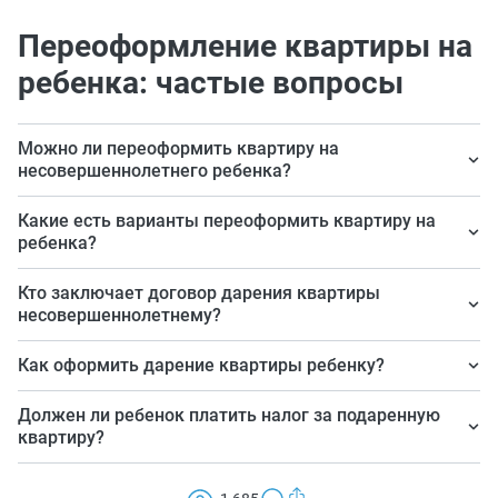
Переоформление квартиры на
ребенка: частые вопросы
Можно ли переоформить квартиру на
несовершеннолетнего ребенка?
Да, никаких ограничений на приобретение и владение
Какие есть варианты переоформить квартиру на
недвижимым имуществом несовершеннолетним
ребенка?
закон не устанавливает.
Приватизация (если оформляется государственная
Кто заключает договор дарения квартиры
или муниципальная квартира, занимаемая по
несовершеннолетнему?
договору социального найма), купля-продажа,
Законный представитель малолетнего до 14 лет, сам
Как оформить дарение квартиры ребенку?
завещание, дарение.
несовершеннолетний от 14 до 18 лет, с согласия
Дарственная подлежит обязательному
законного представителя.
Должен ли ребенок платить налог за подаренную
нотариальному удостоверению и госрегистрации в
квартиру?
органах Росреестра.
Да, должен платить налог с полученного дохода,