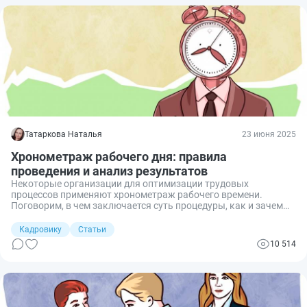
Татаркова Наталья
23 июня 2025
Хронометраж рабочего дня: правила
проведения и анализ результатов
Некоторые организации для оптимизации трудовых
процессов применяют хронометраж рабочего времени.
Поговорим, в чем заключается суть процедуры, как и зачем
анализировать полученные результаты, есть ли разница
между хронометражем и фотографией рабочего дня.
Кадровику
Статьи
10 514