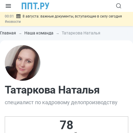
00:01
8 августа: важные документы, вступающие в силу сегодня
#новости
07.08
Подписан закон о блокировке продажи опасных товаров через
«Честный знак»
#новости
Главная
Наша команда
Татаркова Наталья
07.08
Дистанционную работу беременных пропишут в ТК РФ
#новости
07.08
Госпошлину за устранение ошибок в документах предлагают
отменить
#новости
07.08
Важно
Разработают единые критерии трудовых и ГПХ-
отношений
#новости
Татаркова Наталья
специалист по кадровому делопроизводству
78