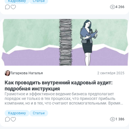
сотрудника на рабочем месте, устанавливают
Кадровику
Статьи
комбинированный дистанционный режим работы.
4 266
Поговорим, что это такое, как его установить и прописать в
трудовом договоре.
Татаркова Наталья
2 сентября 2025
Как проводить внутренний кадровый аудит:
подробная инструкция
Грамотное и эффективное ведение бизнеса предполагает
порядок не только в тех процессах, что приносят прибыль
компании, но и в тех, что считают вспомогательными. Время
от времени в любой сфере деятельности фирмы необходимо
проводить аудит, в том числе и кадровый. Поговорим, что
Кадровику
Статьи
входит в его цели и задачи, какие методы использовать и как
1 386
оформить результат.