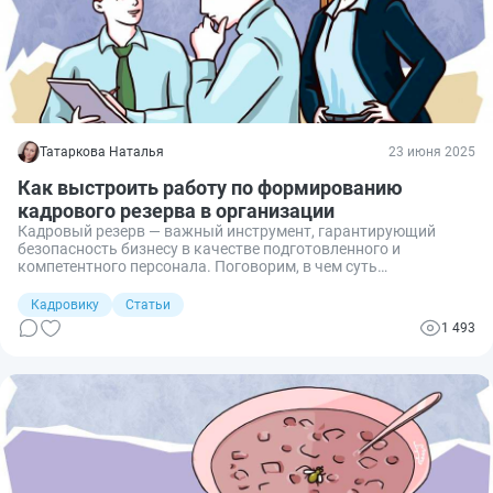
Татаркова Наталья
23 июня 2025
Как выстроить работу по формированию
кадрового резерва в организации
Кадровый резерв — важный инструмент, гарантирующий
безопасность бизнесу в качестве подготовленного и
компетентного персонала. Поговорим, в чем суть
формирования кадрового резерва в компании, с чего начать
подготовку.
Кадровику
Статьи
1 493