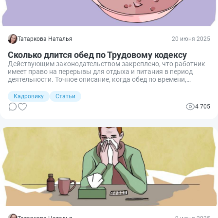
Татаркова Наталья
20 июня 2025
Сколько длится обед по Трудовому кодексу
Действующим законодательством закреплено, что работник
имеет право на перерывы для отдыха и питания в период
деятельности. Точное описание, когда обед по времени,
обычно указывают в трудовом договоре. Выясняем нюансы
предоставления сотрудникам времени на обед.
Кадровику
Статьи
4 705