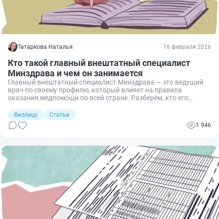
Татаркова Наталья
16 февраля 2026
Кто такой главный внештатный специалист
Минздрава и чем он занимается
Главный внештатный специалист Минздрава — это ведущий
врач по своему профилю, который влияет на правила
оказания медпомощи по всей стране. Разберём, кто его
назначает, чем он занимается, чем отличается от обычного
врача и в каких случаях к нему реально попасть на приём.
Физлицу
Статьи
1 946