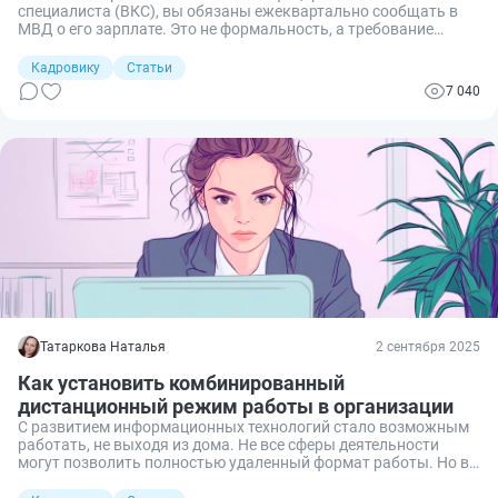
специалиста (ВКС), вы обязаны ежеквартально сообщать в
МВД о его зарплате. Это не формальность, а требование
закона, за нарушение которого компании грозят серьезные
штрафы. Я подготовила инструкцию, как правильно
Кадровику
Статьи
заполнить и подать уведомление по ВКС, чтобы избежать
7 040
санкций.
Татаркова Наталья
2 сентября 2025
Как установить комбинированный
дистанционный режим работы в организации
С развитием информационных технологий стало возможным
работать, не выходя из дома. Не все сферы деятельности
могут позволить полностью удаленный формат работы. Но в
некоторых, где не требуется постоянное присутствие