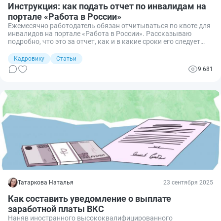
Инструкция: как подать отчет по инвалидам на
портале «Работа в России»
Ежемесячно работодатель обязан отчитываться по квоте для
инвалидов на портале «Работа в России». Рассказываю
подробно, что это за отчет, как и в какие сроки его следует
направлять и какая ответственность предусмотрена для
работодателя, не подавшего его.
Кадровику
Статьи
9 681
Татаркова Наталья
23 сентября 2025
Как составить уведомление о выплате
заработной платы ВКС
Наняв иностранного высококвалифицированного