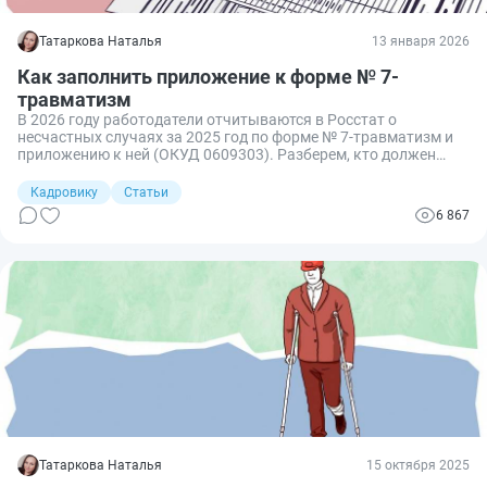
Татаркова Наталья
13 января 2026
Как заполнить приложение к форме № 7-
травматизм
В 2026 году работодатели отчитываются в Росстат о
несчастных случаях за 2025 год по форме № 7‑травматизм и
приложению к ней (ОКУД 0609303). Разберем, кто должен
заполнять приложение, какие строки вызывают больше всего
вопросов и как составить отчет без ошибок и штрафов.
Кадровику
Статьи
6 867
Татаркова Наталья
15 октября 2025