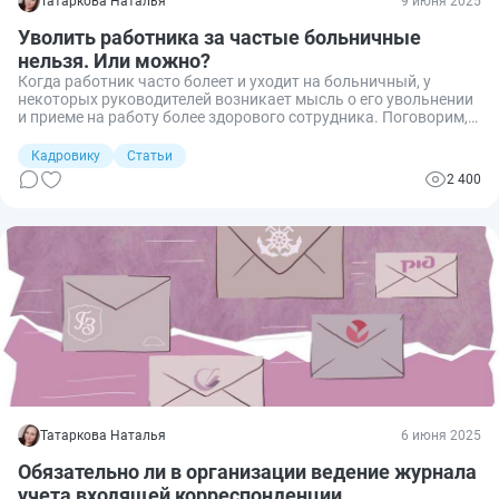
Татаркова Наталья
9 июня 2025
Уволить работника за частые больничные
нельзя. Или можно?
Когда работник часто болеет и уходит на больничный, у
некоторых руководителей возникает мысль о его увольнении
и приеме на работу более здорового сотрудника. Поговорим,
можно ли уволить человека за частые и длительные
больничные и чем это может грозить работодателю.
Кадровику
Статьи
2 400
Татаркова Наталья
6 июня 2025
Обязательно ли в организации ведение журнала
учета входящей корреспонденции