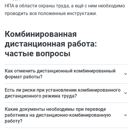
НПА в области охраны труда, а ещё с ним необходимо
проводить все положенные инструктажи.
Комбинированная
дистанционная работа:
частые вопросы
Как отменить дистанционный комбинированный
формат работы?
Если инициатором выступает сам работник, то ему
Есть ли риски при установлении комбинированного
необходимо написать заявление, на основании
дистанционного режима труда?
которого работодатель выведет его в офис, путем
Для работодателя предусмотрены административная
Какие документы необходимы при переводе
заключения доп. соглашения к трудовому договору.
ответственность по ч. 4, 5 ст. 5.27 КоАП,
работника на дистанционно-комбинированную
Если инициатором выступает сам работодатель, то он
работу?
административная ответственность по ч. 1, 2 ст. 5.27
обязан уведомить сотрудника и получить его
КоАП РФ и административная ответственность по ч. 6,
Для этого заключают доп. соглашение к трудовому