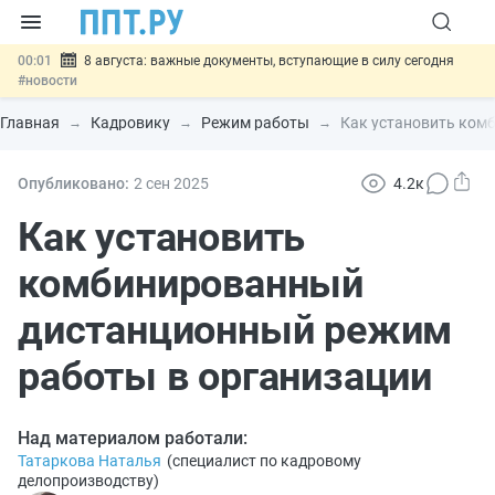
00:01
8 августа: важные документы, вступающие в силу сегодня
#новости
07.08
Подписан закон о блокировке продажи опасных товаров через
«Честный знак»
#новости
Главная
Кадровику
Режим работы
Как установить ком
07.08
Дистанционную работу беременных пропишут в ТК РФ
#новости
07.08
Госпошлину за устранение ошибок в документах предлагают
Опубликовано:
2 сен
2025
4.2к
отменить
#новости
07.08
Важно
Разработают единые критерии трудовых и ГПХ-
Как установить
отношений
#новости
комбинированный
дистанционный режим
работы в организации
Над материалом работали:
Татаркова Наталья
(
специалист по кадровому
делопроизводству
)