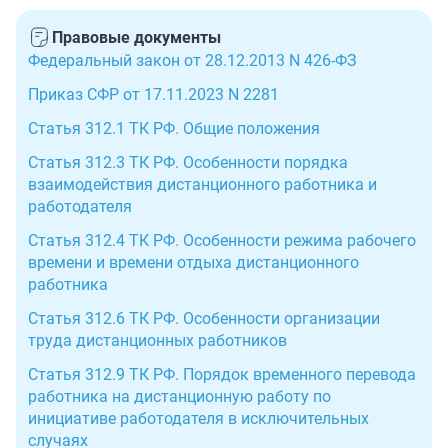
согласие на выход в офис. После этого заключается
7 ст. 5.27 КоАП РФ.
договору. В исключительных ситуациях допускают
доп. соглашение к трудовому договору.
Правовые документы
временный перевод сотрудников на удаленную работу
Федеральный закон от 28.12.2013 N 426-ФЗ
без согласия по инициативе компании-работодателя.
Приказ СФР от 17.11.2023 N 2281
Помимо доп. соглашения, оформляют приказ о
переводе на комбинированный дистанционный режим
Статья 312.1 ТК РФ. Общие положения
труда.
Статья 312.3 ТК РФ. Особенности порядка
взаимодействия дистанционного работника и
работодателя
Статья 312.4 ТК РФ. Особенности режима рабочего
времени и времени отдыха дистанционного
работника
Статья 312.6 ТК РФ. Особенности организации
труда дистанционных работников
Статья 312.9 ТК РФ. Порядок временного перевода
работника на дистанционную работу по
инициативе работодателя в исключительных
случаях