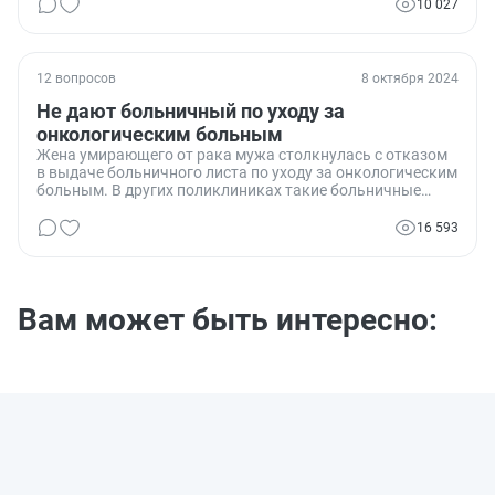
10 027
12 вопросов
8 октября 2024
Не дают больничный по уходу за
онкологическим больным
Жена умирающего от рака мужа столкнулась с отказом
в выдаче больничного листа по уходу за онкологическим
больным. В других поликлиниках такие больничные
выдают, но в их случае запросы и жалобы не помогли.
Какие существуют законные основания для получения
16 593
такого больничного.
Вам может быть интересно: