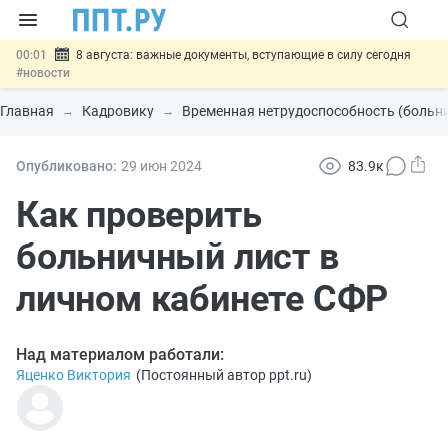
00:01
8 августа: важные документы, вступающие в силу сегодня
#новости
07.08
Подписан закон о блокировке продажи опасных товаров через
«Честный знак»
#новости
Главная
Кадровику
Временная нетрудоспособность (больн
07.08
Дистанционную работу беременных пропишут в ТК РФ
#новости
07.08
Госпошлину за устранение ошибок в документах предлагают
Опубликовано:
29 июн
2024
83.9к
отменить
#новости
07.08
Важно
Разработают единые критерии трудовых и ГПХ-
Как проверить
отношений
#новости
больничный лист в
личном кабинете СФР
Над материалом работали:
Яценко Виктория
(
Постоянный автор ppt.ru
)