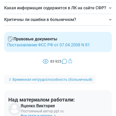
Проверить больничный лист гражданин вправе в
Какая информация содержится в ЛК на сайте СФР?
личном кабинете гражданина на официальном сайте
Там содержится информация о больничном листке,
СФР.
Критичны ли ошибки в больничном?
его номере, дате выдачи, статусе, причине его выдачи,
Нет, ошибки, влияющие на оплату, исправляются
нарушениях режима, если они были, данные о
медицинской организацией по извещению СФР, а те,
пациенте, об организации, которая его выдала, имени
Правовые документы
которые не влияют, — не исправляют.
врача, сроках нетрудоспособности, сумме выплат.
Постановление ФСС РФ от 07.04.2008 N 81
83 925
Временная нетрудоспособность (больничный)
Над материалом работали:
Яценко Виктория
Постоянный автор ppt.ru
Все статьи автора