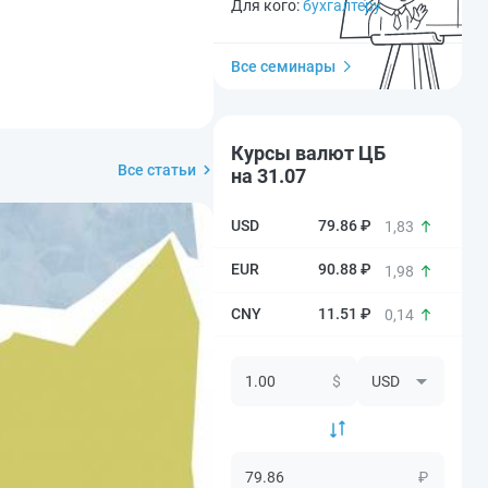
Для кого:
бухгалтеру
Все семинары
Курсы валют ЦБ
Все статьи
на 31.07
79.86 ₽
1,83
90.88 ₽
1,98
11.51 ₽
0,14
$
₽