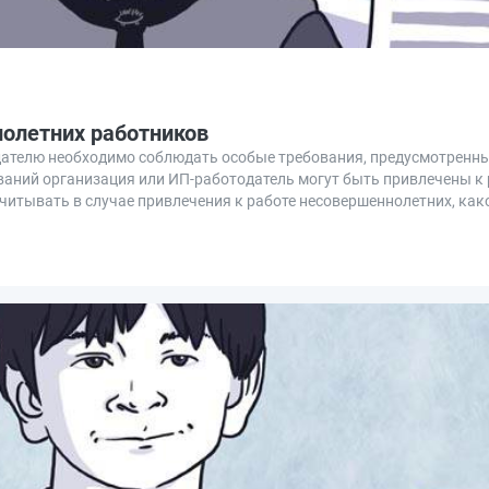
нолетних работников
одателю необходимо соблюдать особые требования, предусмотренн
ований организация или ИП-работодатель могут быть привлечены 
учитывать в случае привлечения к работе несовершеннолетних, как
оты, отдыха, порядок оплаты труда, порядок увольнения и други