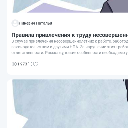
Линевич Наталья
Правила привлечения к труду несовершен
В случае привлечения несовершеннолетних к работе, работ
законодательством и другими НПА. За нарушение этих треб
ответственности. Расскажу, какие особенности необходимо 
заключения договора, перечень возможных работ, режим раб
1 973