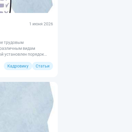
1 июня 2026
ые трудовым
к различным видам
ой установлен порядок
е важные моменты.
Кадровику
Статьи