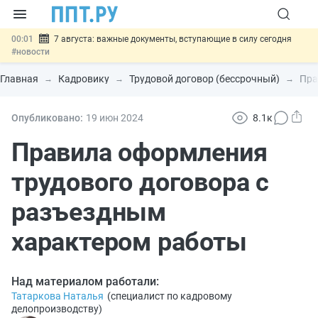
00:01
7 августа: важные документы, вступающие в силу сегодня
#новости
06.08
Минпромторг предложил запретить смешанные лоты
электроники в госзакупках
#новости
Главная
Кадровику
Трудовой договор (бессрочный)
Пра
06.08
Подписан указ об отмене спецрежима для вкладов физлиц из
недружественных стран
#новости
06.08
Возврат денег за риелторские услуги при недействительных
Опубликовано:
19 июн
2024
8.1к
сделках: инициатива
#новости
06.08
Важно
Обеспечительный платёж СПОТ могут заменить
Правила оформления
банковской гарантией
#новости
трудового договора с
разъездным
характером работы
Над материалом работали:
Татаркова Наталья
(
специалист по кадровому
делопроизводству
)