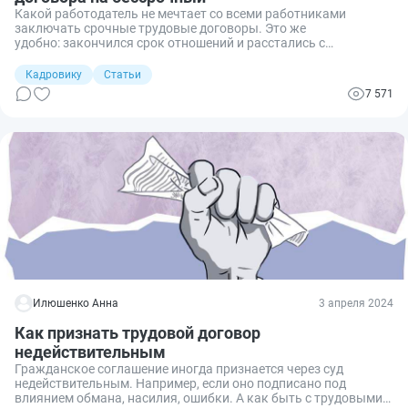
Какой работодатель не мечтает со всеми работниками
заключать срочные трудовые договоры. Это же
удобно: закончился срок отношений и расстались с
минимальным количеством бумаг. Но бывает, что не хотят
расставаться и надо работника оставить. Давайте разберем,
Кадровику
Статьи
в каких случаях сотрудника переводят со срочного трудового
7 571
договора на бессрочный, какой порядок необходимо
соблюдать при таком переходе и как все правильно
оформить.
Илюшенко Анна
3 апреля 2024
Как признать трудовой договор
недействительным
Гражданское соглашение иногда признается через суд
недействительным. Например, если оно подписано под
влиянием обмана, насилия, ошибки. А как быть с трудовыми