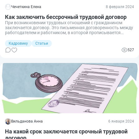
Чечеткина Елена
8 февраля 2024
Как заключить бессрочный трудовой договор
При возникновении трудовых отношений с гражданином
заключается договор. Это письменная договоренность между
работодателем и работником, в которой прописывается
служебная функция сотрудника, права и обязанности сторон.
Как правильно его заключить, чтобы время действия не было
Кадровику
Статьи
ограничено конкретным сроком?
527
Вильданова Анна
6 января 2024
На какой срок заключается срочный трудовой
договор