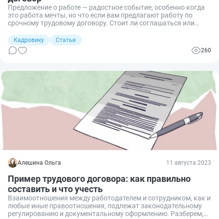
Предложение о работе — радостное событие, особенно когда
это работа мечты, но что если вам предлагают работу по
срочному трудовому договору. Стоит ли соглашаться или
посмотреть другие варианты? Давайте разберемся
в аспектах этого вида трудовых отношений: что он из себя
Кадровику
Статьи
представляет, какие виды срочных договоров существуют и в
260
каких случаях они заключаются.
Алешина Ольга
11 августа 2023
Пример трудового договора: как правильно
составить и что учесть
Взаимоотношения между работодателем и сотрудником, как и
любые иные правоотношения, подлежат законодательному
регулированию и документальному оформлению. Разберем,