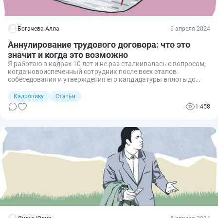
Богачева Алла
6 апреля 2024
Аннулирование трудового договора: что это
значит и когда это возможно
Я работаю в кадрах 10 лет и не раз сталкивалась с вопросом,
когда новоиспеченный сотрудник после всех этапов
собеседования и утверждения его кандидатуры вплоть до
подписания трудового договора в первый же рабочий день не
появляется в организации. Как быть с таким работником?
Кадровику
Статьи
Для урегулирования потенциально острой ситуации есть
1 458
несложная процедура аннулирования подписанного
контракта.