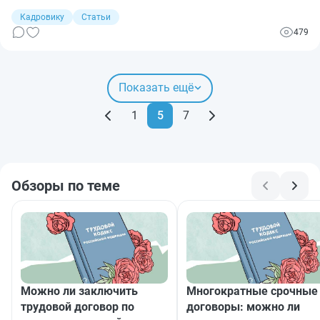
как правильно составить трудовой договор при приеме на
работу и что при этом требуется учесть.
Кадровику
Статьи
479
Показать ещё
1
5
7
Обзоры по теме
Можно ли заключить
Многократные срочные
трудовой договор по
договоры: можно ли