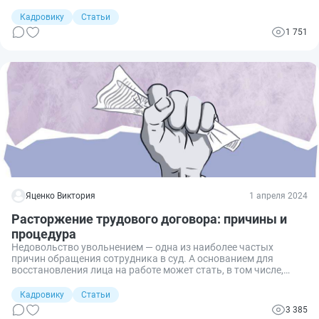
отношениями? Если одна сторона недовольна второй,
допускается ли сослаться на недействительность этих
Кадровику
Статьи
отношений? Разбираемся в вопросе.
1 751
Яценко Виктория
1 апреля 2024
Расторжение трудового договора: причины и
процедура
Недовольство увольнением — одна из наиболее частых
причин обращения сотрудника в суд. А основанием для
восстановления лица на работе может стать, в том числе,
неправильное оформление процедуры расторжения
трудового договора. Рассказываю про основания для
Кадровику
Статьи
расторжения и процедуру, чтобы вы могли избежать
3 385
возможных ошибок.