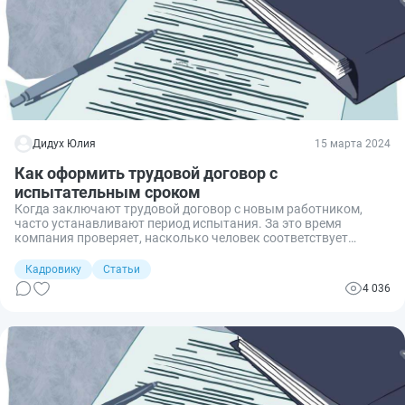
Дидух Юлия
15 марта 2024
Как оформить трудовой договор с
испытательным сроком
Когда заключают трудовой договор с новым работником,
часто устанавливают период испытания. За это время
компания проверяет, насколько человек соответствует
предлагаемой работе, а сотрудник присматривается к
коллективу и условиям работы. Разберемся, как оформить
Кадровику
Статьи
без ошибок договор о приеме на работу на испытательный
4 036
срок и на что обратить внимание.