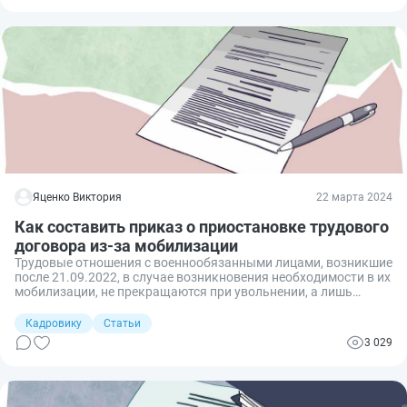
Яценко Виктория
22 марта 2024
Как составить приказ о приостановке трудового
договора из-за мобилизации
Трудовые отношения с военнообязанными лицами, возникшие
после 21.09.2022, в случае возникновения необходимости в их
мобилизации, не прекращаются при увольнении, а лишь
приостанавливаются на период, пока данное лицо будет
мобилизовано. Для этого необходимо издать приказ.
Кадровику
Статьи
Расскажем, как оформить приказ о
3 029
приостановлении трудового договора по мобилизации.