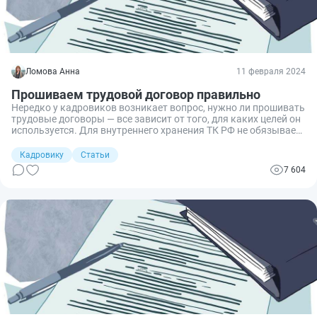
Ломова Анна
11 февраля 2024
Прошиваем трудовой договор правильно
Нередко у кадровиков возникает вопрос, нужно ли прошивать
трудовые договоры — все зависит от того, для каких целей он
используется. Для внутреннего хранения ТК РФ не обязывает
это делать. А если его надо отправить, например, в архив или
суд, то придется соблюдать установленные требования.
Кадровику
Статьи
Рассказываем, в каких ситуациях необходимо прошить
7 604
трудовой договор и как это сделать по всем правилам.